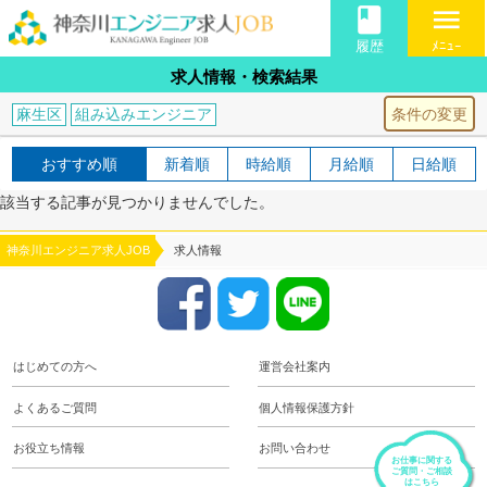
book
menu
履歴
ﾒﾆｭｰ
求人情報・検索結果
条件の変更
麻生区
組み込みエンジニア
おすすめ順
新着順
時給順
月給順
日給順
該当する記事が見つかりませんでした。
神奈川エンジニア求人JOB
求人情報
はじめての方へ
運営会社案内
よくあるご質問
個人情報保護方針
お役立ち情報
お問い合わせ
お仕事に関する
ご質問・ご相談
はこちら