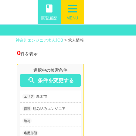
book
閲覧履歴
MENU
神奈川エンジニア求人JOB
>
求人情報
0
件を表示
選択中の検索条件

条件を変更する
厚木市
エリア
組み込みエンジニア
職種
---
給与
---
雇用形態