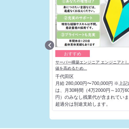

おすすめ
 大手通信キャリアの上流
サーバー構築エンジニア エンジニアと
値を高めるため...
千代田区
700,000円 ※上記に
月給 280,000円〜700,000円 ※上
000円～10万6000
は、月30時間（4万2000円～10万60
代が含まれています。
円）のみなし残業代が含まれていま
します。
超過分は別途支給します。