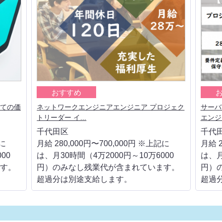
おすすめ
しての価
ネットワークエンジニアエンジニア プロジェク
サーバ
トリーダー イ...
エンジニ
千代田区
千代
記に
月給 280,000円〜700,000円 ※上記に
月給 2
00
は、月30時間（4万2000円～10万6000
は、月
す。
円）のみなし残業代が含まれています。
円）
超過分は別途支給します。
超過