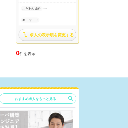
---
こだわり条件
---
キーワード

求人の表示順を変更する
0
件を表示
search
おすすめ求人をもっと見る