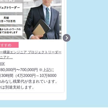

おすすめ
おすすめ
ー構築エンジニア プロジェクトリーダー
ネットワークエンジニア
アと...
エンジニアと...
田区
千代田区
80,000円〜700,000円 ※上記に
月給 280,000円〜700
30時間（4万2000円～10万6000
は、月30時間（4万200
のみなし残業代が含まれています。
円）のみなし残業代が
分は別途支給します。
超過分は別途支給しま