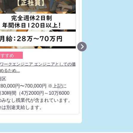

おすすめ
おすすめ
ワークエンジニア エンジニアとしての価
ネットワークエンジニア
めるため...
流工程、ベンダ...
田区
千代田区
80,000円〜700,000円 ※上記に
月給 280,000円〜700
30時間（4万2000円～10万6000
は、月30時間（4万200
のみなし残業代が含まれています。
円）のみなし残業代が
分は別途支給します。
超過分は別途支給しま