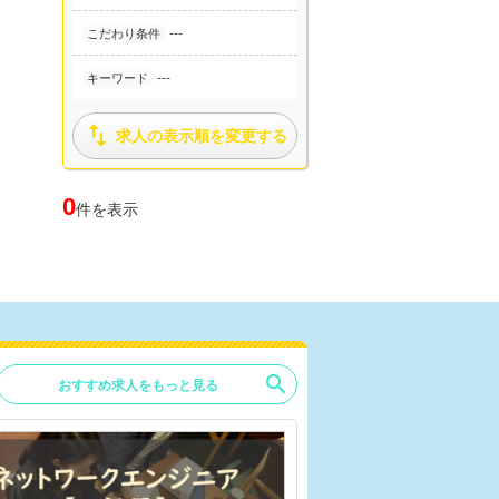
---
こだわり条件
---
キーワード

求人の表示順を変更する
0
件を表示
search
おすすめ求人をもっと見る