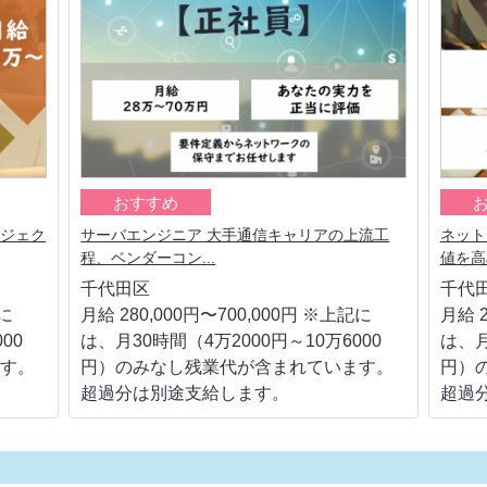
おすすめ
ロジェク
サーバエンジニア 大手通信キャリアの上流工
ネット
程、ベンダーコン...
値を高
千代田区
千代
記に
月給 280,000円〜700,000円 ※上記に
月給 2
00
は、月30時間（4万2000円～10万6000
は、月
す。
円）のみなし残業代が含まれています。
円）
超過分は別途支給します。
超過