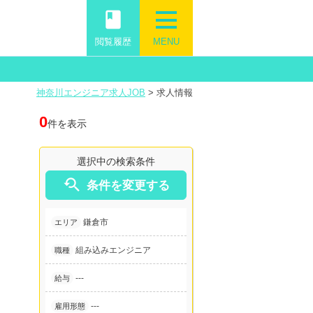
book
閲覧履歴
MENU
神奈川エンジニア求人JOB
>
求人情報
0
件を表示
選択中の検索条件

条件を変更する
鎌倉市
エリア
組み込みエンジニア
職種
---
給与
---
雇用形態