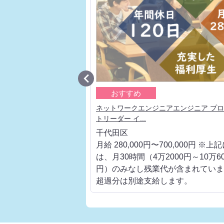

おすすめ
ア エンジニアとしての価
ネットワークエンジニアエンジニア プ
トリーダー イ...
千代田区
700,000円 ※上記に
月給 280,000円〜700,000円 ※上
000円～10万6000
は、月30時間（4万2000円～10万60
代が含まれています。
円）のみなし残業代が含まれていま
します。
超過分は別途支給します。