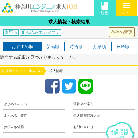
book
menu
履歴
ﾒﾆｭｰ
求人情報・検索結果
条件の変更
秦野市
組み込みエンジニア
おすすめ順
新着順
時給順
月給順
日給順
該当する記事が見つかりませんでした。
神奈川エンジニア求人JOB
求人情報
はじめての方へ
運営会社案内
よくあるご質問
個人情報保護方針
お役立ち情報
お問い合わせ
お仕事に関する
ご質問・ご相談
はこちら