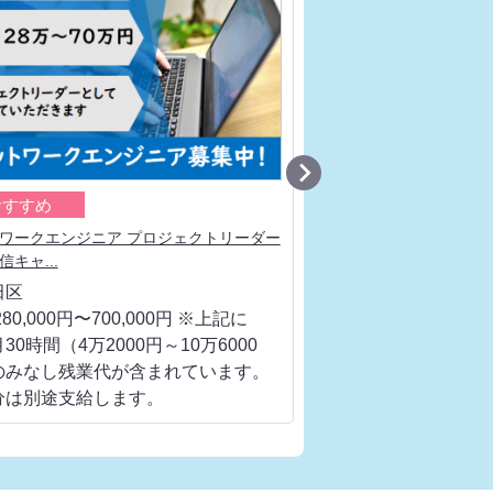

おすすめ
おすすめ
ワークエンジニア プロジェクトリーダー
ネットワークエンジニア
キャ...
値を高めるため...
田区
千代田区
80,000円〜700,000円 ※上記に
月給 280,000円〜700
30時間（4万2000円～10万6000
は、月30時間（4万200
のみなし残業代が含まれています。
円）のみなし残業代が
分は別途支給します。
超過分は別途支給しま