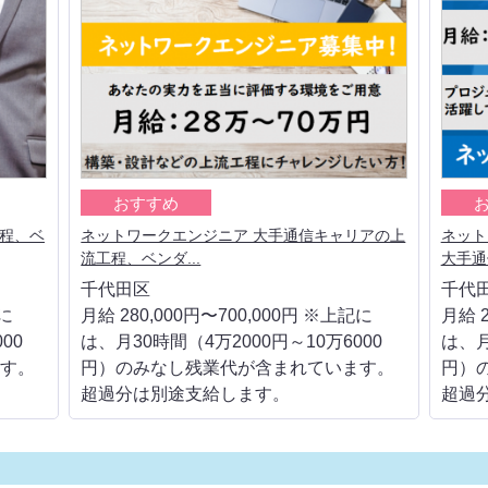
おすすめ
工程、ベ
ネットワークエンジニア 大手通信キャリアの上
ネット
流工程、ベンダ...
大手通信
千代田区
千代
記に
月給 280,000円〜700,000円 ※上記に
月給 2
00
は、月30時間（4万2000円～10万6000
は、月
す。
円）のみなし残業代が含まれています。
円）
超過分は別途支給します。
超過