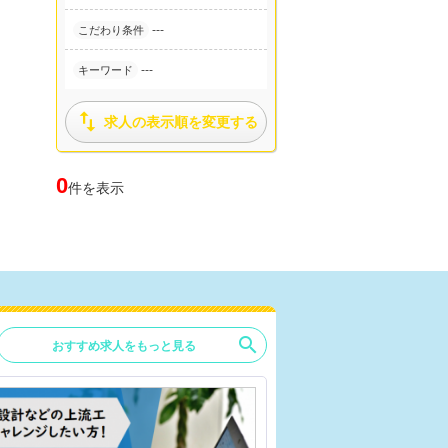
---
こだわり条件
---
キーワード

求人の表示順を変更する
0
件を表示
search
おすすめ求人をもっと見る