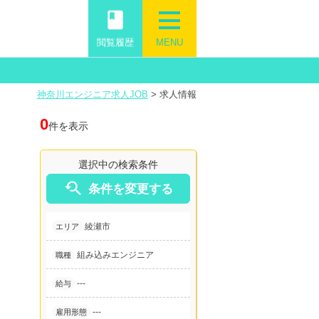
book
閲覧履歴
MENU
神奈川エンジニア求人JOB
>
求人情報
0
件を表示
選択中の検索条件

条件を変更する
綾瀬市
エリア
組み込みエンジニア
職種
---
給与
---
雇用形態