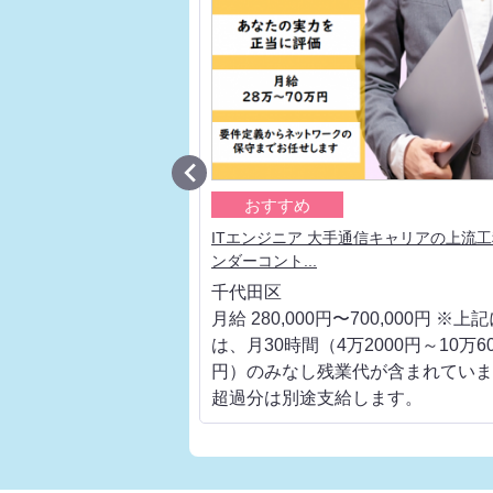

おすすめ
ロジェクトリーダー 大手
ITエンジニア 大手通信キャリアの上流
ンダーコント...
千代田区
700,000円 ※上記に
月給 280,000円〜700,000円 ※上
000円～10万6000
は、月30時間（4万2000円～10万60
代が含まれています。
円）のみなし残業代が含まれていま
します。
超過分は別途支給します。