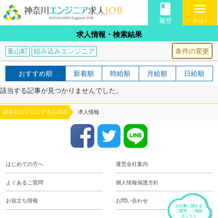
book
menu
履歴
ﾒﾆｭｰ
求人情報・検索結果
条件の変更
葉山町
組み込みエンジニア
おすすめ順
新着順
時給順
月給順
日給順
該当する記事が見つかりませんでした。
神奈川エンジニア求人JOB
求人情報
はじめての方へ
運営会社案内
よくあるご質問
個人情報保護方針
お役立ち情報
お問い合わせ
お仕事に関する
ご質問・ご相談
はこちら