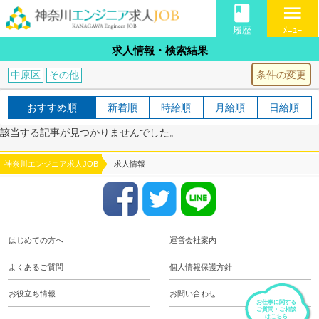
book
menu
履歴
ﾒﾆｭｰ
求人情報・検索結果
条件の変更
中原区
その他
おすすめ順
新着順
時給順
月給順
日給順
該当する記事が見つかりませんでした。
神奈川エンジニア求人JOB
求人情報
はじめての方へ
運営会社案内
よくあるご質問
個人情報保護方針
お役立ち情報
お問い合わせ
お仕事に関する
ご質問・ご相談
はこちら