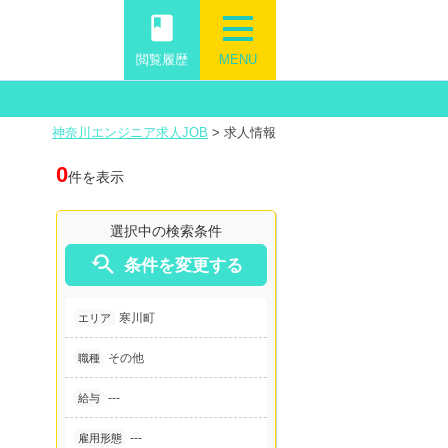
book
閲覧履歴
MENU
神奈川エンジニア求人JOB
>
求人情報
0
件を表示
選択中の検索条件

条件を変更する
寒川町
エリア
その他
職種
---
給与
---
雇用形態