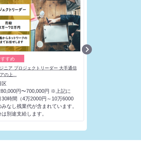

おすすめ
おすすめ
ンジニア プロジェクトリーダー 大手通信
ネットワークエンジニア
の上...
エンジニアと...
田区
千代田区
80,000円〜700,000円 ※上記に
月給 280,000円〜700
30時間（4万2000円～10万6000
は、月30時間（4万200
のみなし残業代が含まれています。
円）のみなし残業代が
分は別途支給します。
超過分は別途支給しま