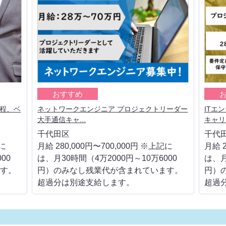
おすすめ
工程、ベ
ネットワークエンジニア プロジェクトリーダー
ITエ
大手通信キャ...
キャリア
千代田区
千代
記に
月給 280,000円〜700,000円 ※上記に
月給 2
00
は、月30時間（4万2000円～10万6000
は、月
す。
円）のみなし残業代が含まれています。
円）
超過分は別途支給します。
超過