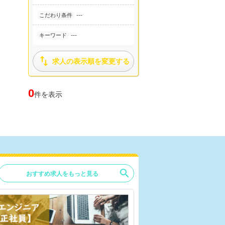
---
こだわり条件
---
キーワード

求人の表示順を変更する
0
件を表示
search
おすすめ求人をもっと見る