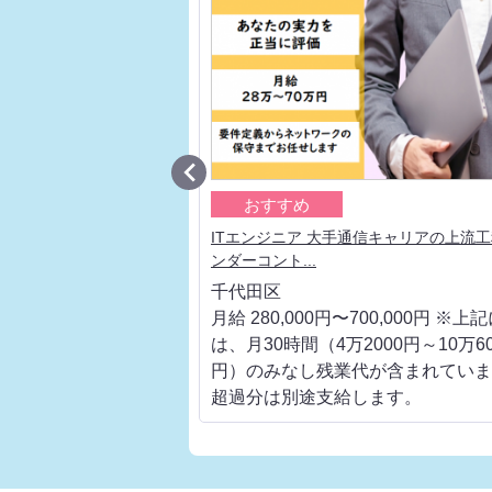

おすすめ
 大手通信キャリアの上流
ITエンジニア 大手通信キャリアの上流
ンダーコント...
千代田区
700,000円 ※上記に
月給 280,000円〜700,000円 ※上
000円～10万6000
は、月30時間（4万2000円～10万60
代が含まれています。
円）のみなし残業代が含まれていま
します。
超過分は別途支給します。