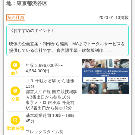
地：東京都渋谷区
契約社員
2023.01.13掲載
《おすすめのポイント》
映像の企画立案・制作から編集、MAまでトータルサービスを
提供している会社です。 多言語字幕・吹替版制作、...

年収 3,696,000円〜
4,584,000円
給与
ＪＲ 千駄ヶ谷駅 から徒歩
13分

都営大江戸線 国立競技場駅
Ａ3番出口から徒歩10分
交通
東京メトロ 銀座線 外苑前
駅 3番出口から徒歩12分
基本就業時間 10時～18時

45分
勤務時間
フレックスタイム制