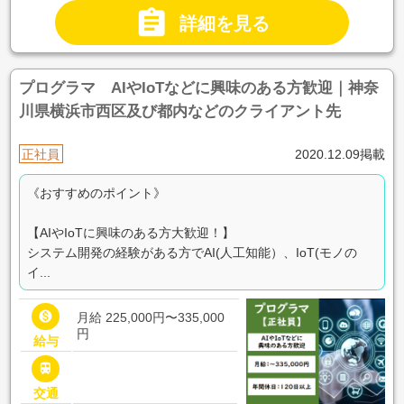

詳細を見る
プログラマ AIやIoTなどに興味のある方歓迎｜神奈
川県横浜市西区及び都内などのクライアント先
正社員
2020.12.09掲載
《おすすめのポイント》
【AIやIoTに興味のある方大歓迎！】
システム開発の経験がある方でAI(人工知能）、IoT(モノの
イ...

月給 225,000円〜335,000
円
給与

交通