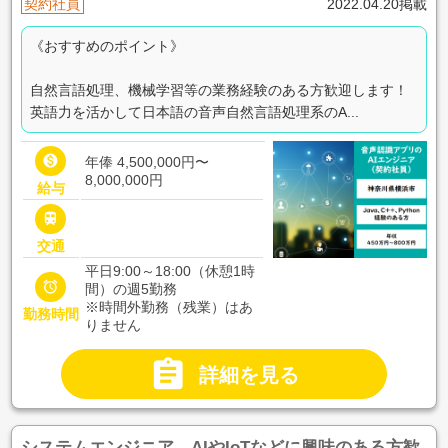
契約社員
2022.04.20掲載
《おすすめのポイント》
自然言語処理、機械学習等の業務経験のある方歓迎します！
英語力を活かして日本語の音声自然言語処理系のA...

年俸 4,500,000円〜
8,000,000円
給与

交通
平日9:00～18:00（休憩1時

間）の週5勤務
※時間外勤務（残業）はあ
勤務時間
りません

詳細を見る
システムエンジニア AIやIoTなどに興味のある方歓