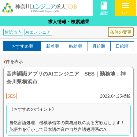
book
menu
履歴
ﾒﾆｭｰ
求人情報・検索結果
条件の変更
横浜市内
AIエンジニア
おすすめ順
新着順
時給順
月給順
日給順
7
件を表示
音声認識アプリのAIエンジニア SES｜勤務地：神
奈川県横浜市
SES
2022.04.25掲載
《おすすめのポイント》
自然言語処理、機械学習等の業務経験のある方歓迎します！
英語力を活かして日本語の音声自然言語処理系のA...