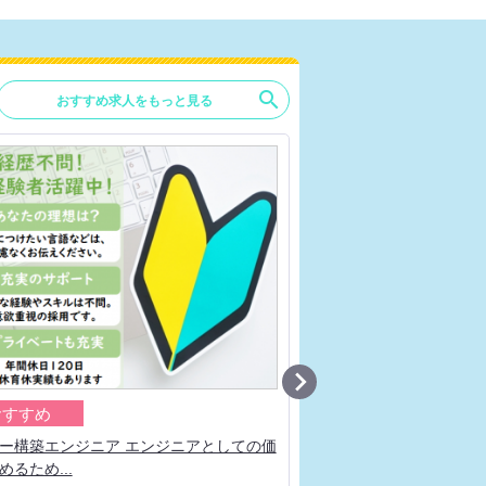
search
おすすめ求人をもっと見る

おすすめ
おすすめ
ー構築エンジニア エンジニアとしての価
ITエンジニア 大手通信
めるため...
ンダーコント...