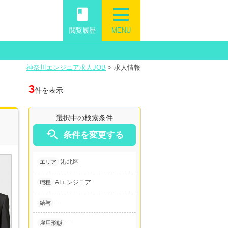
book
閲覧履歴
MENU
神奈川エンジニア求人JOB
>
求人情報
3
件を表示
選択中の検索条件

条件を変更する
港北区
エリア
AIエンジニア
職種
---
給与
---
雇用形態