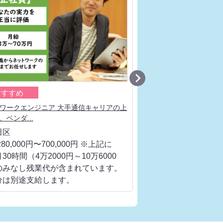

おすすめ
おすすめ
ワークエンジニア 大手通信キャリアの上
サーバー構築エンジニア
、ベンダ...
値を高めるため...
田区
千代田区
80,000円〜700,000円 ※上記に
月給 280,000円〜700
30時間（4万2000円～10万6000
は、月30時間（4万200
のみなし残業代が含まれています。
円）のみなし残業代が
分は別途支給します。
超過分は別途支給しま