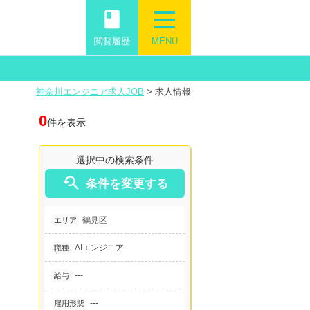
book
閲覧履歴
MENU
神奈川エンジニア求人JOB
>
求人情報
0
件を表示
選択中の検索条件

条件を変更する
鶴見区
エリア
AIエンジニア
職種
---
給与
---
雇用形態