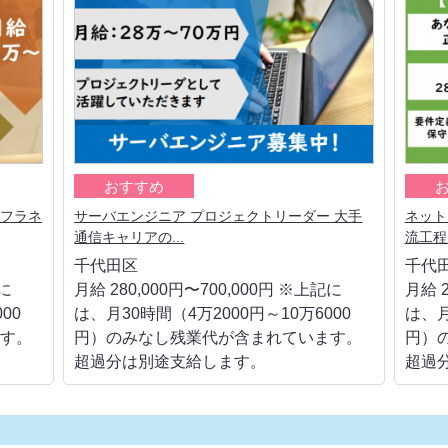
おすすめ
ンフラネ
サーバエンジニア プロジェクトリーダー 大手
ネット
通信キャリアの...
流工程
千代田区
千代
記に
月給 280,000円〜700,000円 ※上記に
月給 2
00
は、月30時間（4万2000円～10万6000
は、月
す。
円）のみなし残業代が含まれています。
円）
超過分は別途支給します。
超過