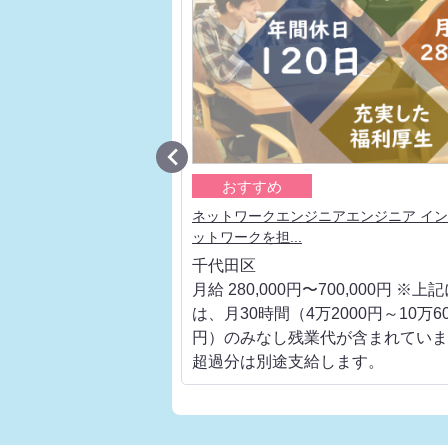

おすすめ
ェクトリーダー 大手通信
ネットワークエンジニアエンジニア イ
ットワークを担...
千代田区
700,000円 ※上記に
月給 280,000円〜700,000円 ※上
000円～10万6000
は、月30時間（4万2000円～10万60
代が含まれています。
円）のみなし残業代が含まれていま
します。
超過分は別途支給します。