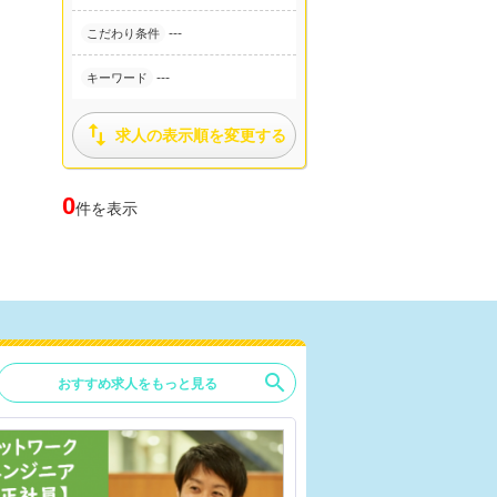
---
こだわり条件
---
キーワード

求人の表示順を変更する
0
件を表示
search
おすすめ求人をもっと見る