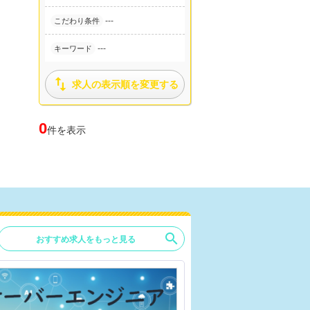
---
こだわり条件
---
キーワード

求人の表示順を変更する
0
件を表示
search
おすすめ求人をもっと見る