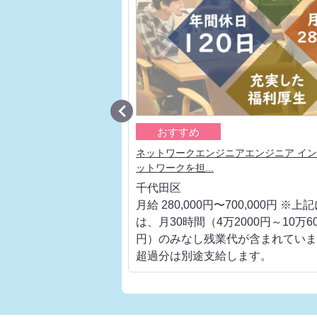

おすすめ
通信キャリアの上流工程、ベ
ネットワークエンジニアエンジニア イ
ットワークを担...
千代田区
700,000円 ※上記に
月給 280,000円〜700,000円 ※上
000円～10万6000
は、月30時間（4万2000円～10万60
代が含まれています。
円）のみなし残業代が含まれていま
します。
超過分は別途支給します。