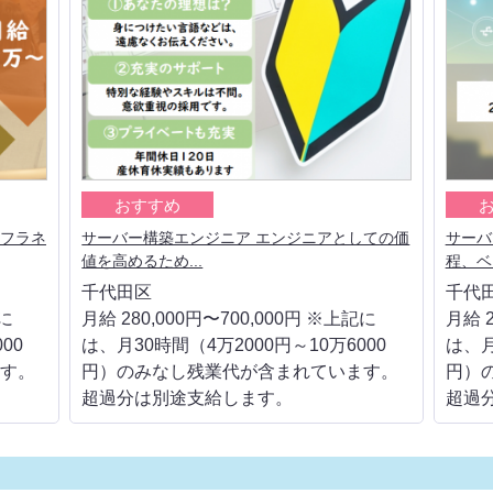
おすすめ
ンフラネ
サーバー構築エンジニア エンジニアとしての価
サーバ
値を高めるため...
程、ベ
千代田区
千代
記に
月給 280,000円〜700,000円 ※上記に
月給 2
00
は、月30時間（4万2000円～10万6000
は、月
す。
円）のみなし残業代が含まれています。
円）
超過分は別途支給します。
超過