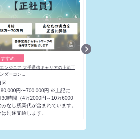

おすすめ
おすすめ
エンジニア 大手通信キャリアの上流工
ネットワークエンジニア
ンダーコン...
流工程、ベンダ...
田区
千代田区
80,000円〜700,000円 ※上記に
月給 280,000円〜700
30時間（4万2000円～10万6000
は、月30時間（4万200
のみなし残業代が含まれています。
円）のみなし残業代が
分は別途支給します。
超過分は別途支給しま