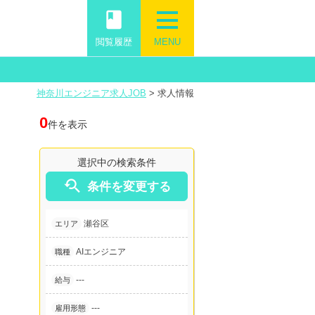
book
閲覧履歴
MENU
神奈川エンジニア求人JOB
>
求人情報
0
件を表示
選択中の検索条件

条件を変更する
瀬谷区
エリア
AIエンジニア
職種
---
給与
---
雇用形態