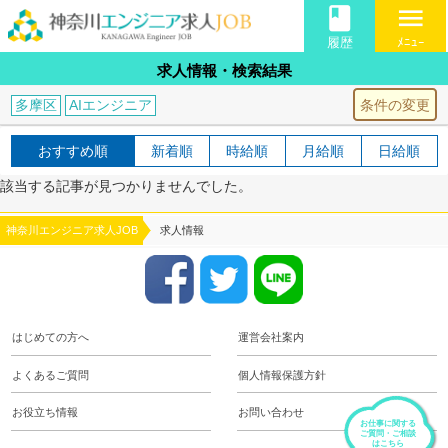
book
menu
履歴
ﾒﾆｭｰ
求人情報・検索結果
条件の変更
多摩区
AIエンジニア
おすすめ順
新着順
時給順
月給順
日給順
該当する記事が見つかりませんでした。
神奈川エンジニア求人JOB
求人情報
はじめての方へ
運営会社案内
よくあるご質問
個人情報保護方針
お役立ち情報
お問い合わせ
お仕事に関する
ご質問・ご相談
はこちら