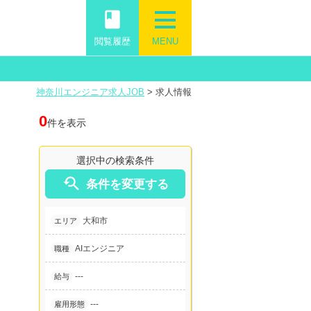
book
閲覧履歴
MENU
神奈川エンジニア求人JOB
>
求人情報
0
件を表示
選択中の検索条件

条件を変更する
大和市
エリア
AIエンジニア
職種
---
給与
---
雇用形態