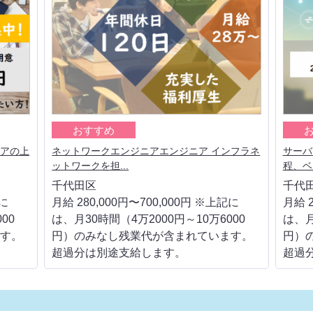
おすすめ
リアの上
ネットワークエンジニアエンジニア インフラネ
サーバ
ットワークを担...
程、ベ
千代田区
千代
記に
月給 280,000円〜700,000円 ※上記に
月給 2
00
は、月30時間（4万2000円～10万6000
は、月
す。
円）のみなし残業代が含まれています。
円）
超過分は別途支給します。
超過