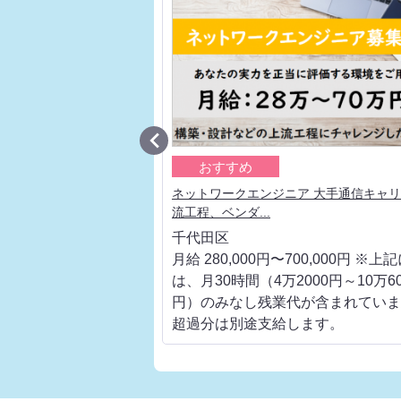

おすすめ
ェクトリーダー 大手通信
ネットワークエンジニア 大手通信キャ
流工程、ベンダ...
千代田区
700,000円 ※上記に
月給 280,000円〜700,000円 ※上
000円～10万6000
は、月30時間（4万2000円～10万60
代が含まれています。
円）のみなし残業代が含まれていま
します。
超過分は別途支給します。