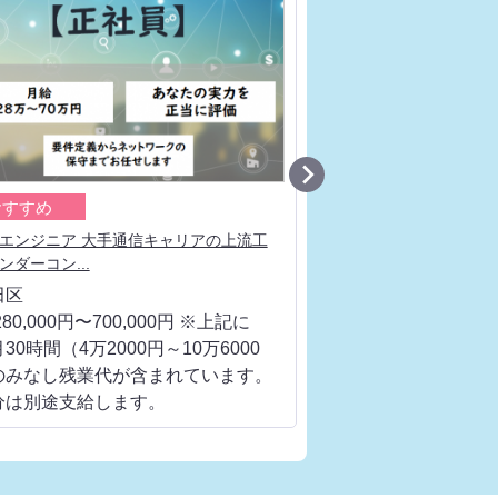

おすすめ
おすすめ
エンジニア 大手通信キャリアの上流工
サーバー構築エンジニア
ンダーコン...
値を高めるため...
田区
千代田区
80,000円〜700,000円 ※上記に
月給 280,000円〜700
30時間（4万2000円～10万6000
は、月30時間（4万200
のみなし残業代が含まれています。
円）のみなし残業代が
分は別途支給します。
超過分は別途支給しま