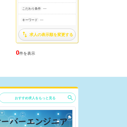
---
こだわり条件
---
キーワード

求人の表示順を変更する
0
件を表示
search
おすすめ求人をもっと見る