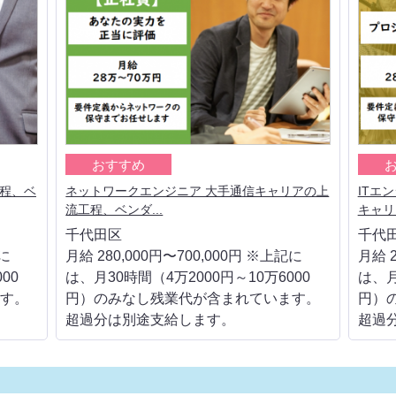
おすすめ
工程、ベ
ネットワークエンジニア 大手通信キャリアの上
ITエ
流工程、ベンダ...
キャリア
千代田区
千代
記に
月給 280,000円〜700,000円 ※上記に
月給 2
00
は、月30時間（4万2000円～10万6000
は、月
す。
円）のみなし残業代が含まれています。
円）
超過分は別途支給します。
超過