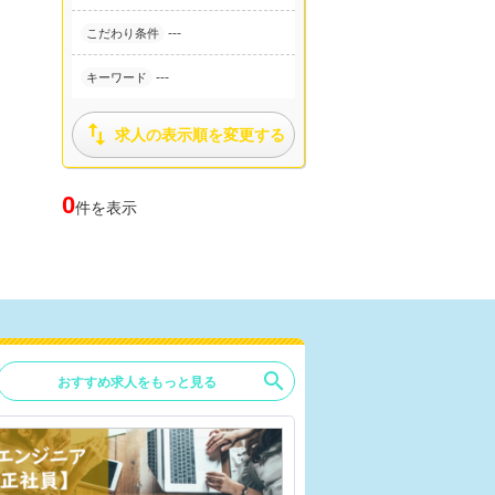
---
こだわり条件
---
キーワード

求人の表示順を変更する
0
件を表示
search
おすすめ求人をもっと見る