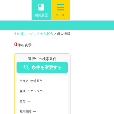
book
閲覧履歴
MENU
神奈川エンジニア求人JOB
>
求人情報
0
件を表示
選択中の検索条件

条件を変更する
伊勢原市
エリア
AIエンジニア
職種
---
給与
---
雇用形態