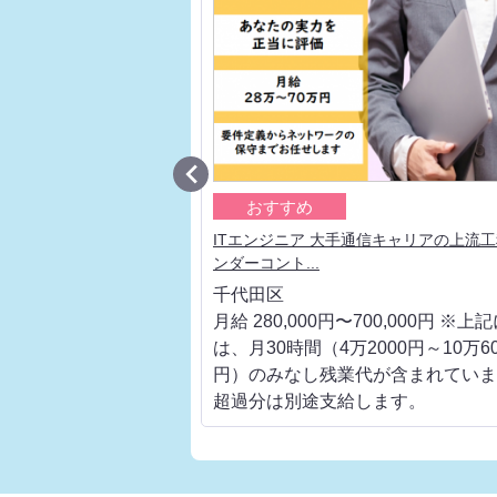

おすすめ
手通信キャリアの上流工
ITエンジニア 大手通信キャリアの上流
ンダーコント...
千代田区
700,000円 ※上記に
月給 280,000円〜700,000円 ※上
000円～10万6000
は、月30時間（4万2000円～10万60
代が含まれています。
円）のみなし残業代が含まれていま
します。
超過分は別途支給します。