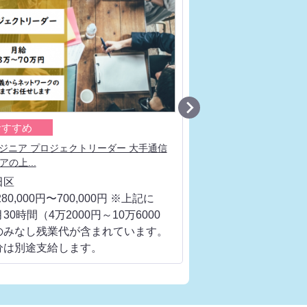

おすすめ
おすすめ
ンジニア プロジェクトリーダー 大手通信
システム開発要件定義 
の上...
工程、ベンダー...
田区
千代田区
80,000円〜700,000円 ※上記に
月給 280,000円〜700
30時間（4万2000円～10万6000
は、月30時間（4万200
のみなし残業代が含まれています。
円）のみなし残業代が
分は別途支給します。
超過分は別途支給しま