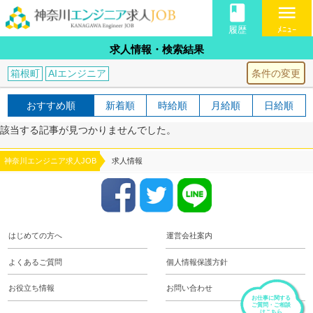
book
menu
履歴
ﾒﾆｭｰ
求人情報・検索結果
条件の変更
箱根町
AIエンジニア
おすすめ順
新着順
時給順
月給順
日給順
該当する記事が見つかりませんでした。
神奈川エンジニア求人JOB
求人情報
はじめての方へ
運営会社案内
よくあるご質問
個人情報保護方針
お役立ち情報
お問い合わせ
お仕事に関する
ご質問・ご相談
はこちら