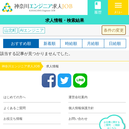
book
menu
履歴
ﾒﾆｭｰ
求人情報・検索結果
条件の変更
山北町
AIエンジニア
おすすめ順
新着順
時給順
月給順
日給順
該当する記事が見つかりませんでした。
神奈川エンジニア求人JOB
求人情報
はじめての方へ
運営会社案内
よくあるご質問
個人情報保護方針
お役立ち情報
お問い合わせ
お仕事に関する
ご質問・ご相談
はこちら