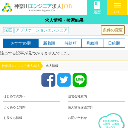
book
menu
履歴
ﾒﾆｭｰ
求人情報・検索結果
条件の変更
栄区
アプリケーションエンジニア
おすすめ順
新着順
時給順
月給順
日給順
該当する記事が見つかりませんでした。
神奈川エンジニア求人JOB
求人情報
はじめての方へ
運営会社案内
よくあるご質問
個人情報保護方針
お役立ち情報
お問い合わせ
お仕事に関する
ご質問・ご相談
はこちら