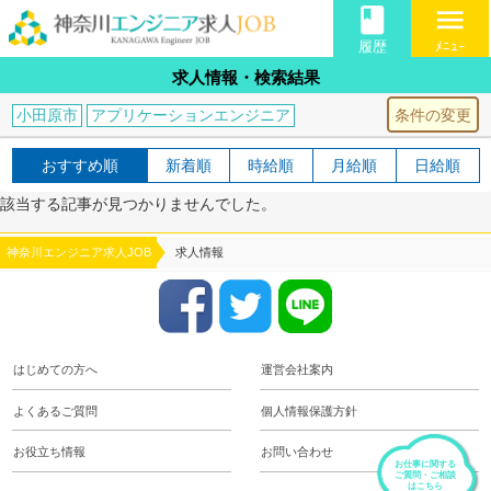
book
menu
履歴
ﾒﾆｭｰ
求人情報・検索結果
条件の変更
小田原市
アプリケーションエンジニア
おすすめ順
新着順
時給順
月給順
日給順
該当する記事が見つかりませんでした。
神奈川エンジニア求人JOB
求人情報
はじめての方へ
運営会社案内
よくあるご質問
個人情報保護方針
お役立ち情報
お問い合わせ
お仕事に関する
ご質問・ご相談
はこちら