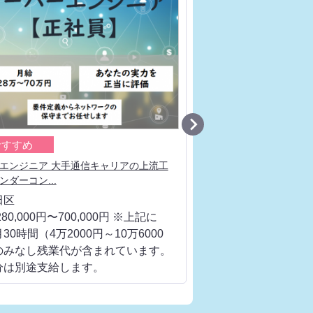

おすすめ
おすすめ
エンジニア 大手通信キャリアの上流工
ネットワークエンジニア
ンダーコン...
流工程、ベンダ...
田区
千代田区
80,000円〜700,000円 ※上記に
月給 280,000円〜700
30時間（4万2000円～10万6000
は、月30時間（4万200
のみなし残業代が含まれています。
円）のみなし残業代が
分は別途支給します。
超過分は別途支給しま