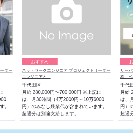
おすすめ
リーダー
ネットワークエンジニア プロジェクトリーダー
サーバ
エンジニアと...
程、ベ
千代田区
千代
記に
月給 280,000円〜700,000円 ※上記に
月給 2
00
は、月30時間（4万2000円～10万6000
は、月
す。
円）のみなし残業代が含まれています。
円）
超過分は別途支給します。
超過