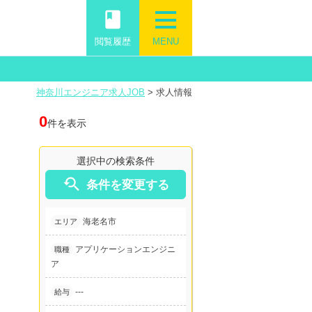
book
閲覧履歴
MENU
神奈川エンジニア求人JOB
>
求人情報
0
件を表示
選択中の検索条件

条件を変更する
海老名市
エリア
アプリケーションエンジニ
職種
ア
---
給与