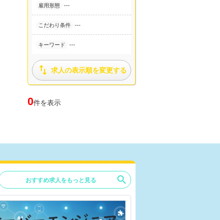
---
雇用形態
---
こだわり条件
---
キーワード

求人の表示順を変更する
0
件を表示
search
おすすめ求人をもっと見る