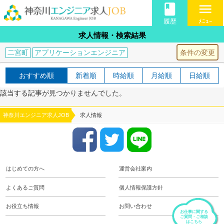
book
menu
履歴
ﾒﾆｭｰ
求人情報・検索結果
条件の変更
二宮町
アプリケーションエンジニア
おすすめ順
新着順
時給順
月給順
日給順
該当する記事が見つかりませんでした。
神奈川エンジニア求人JOB
求人情報
はじめての方へ
運営会社案内
よくあるご質問
個人情報保護方針
お役立ち情報
お問い合わせ
お仕事に関する
ご質問・ご相談
はこちら