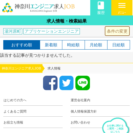
book
menu
履歴
ﾒﾆｭｰ
求人情報・検索結果
条件の変更
湯河原町
アプリケーションエンジニア
おすすめ順
新着順
時給順
月給順
日給順
該当する記事が見つかりませんでした。
神奈川エンジニア求人JOB
求人情報
はじめての方へ
運営会社案内
よくあるご質問
個人情報保護方針
お役立ち情報
お問い合わせ
お仕事に関する
ご質問・ご相談
はこちら