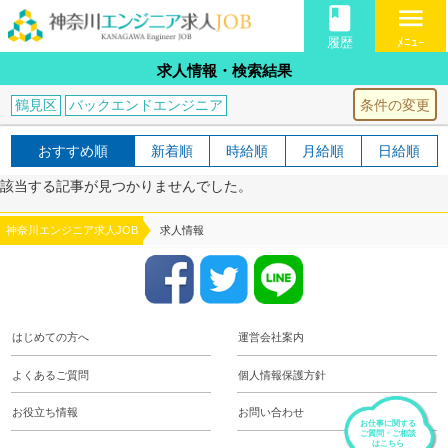
book
menu
履歴
ﾒﾆｭｰ
求人情報・検索結果
条件の変更
鶴見区
バックエンドエンジニア
おすすめ順
新着順
時給順
月給順
日給順
該当する記事が見つかりませんでした。
神奈川エンジニア求人JOB
求人情報
はじめての方へ
運営会社案内
よくあるご質問
個人情報保護方針
お役立ち情報
お問い合わせ
お仕事に関する
ご質問・ご相談
はこちら