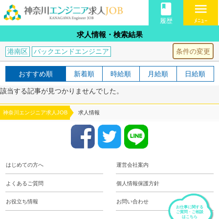
book
menu
履歴
ﾒﾆｭｰ
求人情報・検索結果
条件の変更
港南区
バックエンドエンジニア
おすすめ順
新着順
時給順
月給順
日給順
該当する記事が見つかりませんでした。
神奈川エンジニア求人JOB
求人情報
はじめての方へ
運営会社案内
よくあるご質問
個人情報保護方針
お役立ち情報
お問い合わせ
お仕事に関する
ご質問・ご相談
はこちら