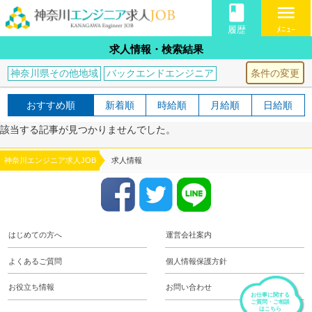
book
menu
履歴
ﾒﾆｭｰ
求人情報・検索結果
条件の変更
神奈川県その他地域
バックエンドエンジニア
おすすめ順
新着順
時給順
月給順
日給順
該当する記事が見つかりませんでした。
神奈川エンジニア求人JOB
求人情報
はじめての方へ
運営会社案内
よくあるご質問
個人情報保護方針
お役立ち情報
お問い合わせ
お仕事に関する
ご質問・ご相談
はこちら