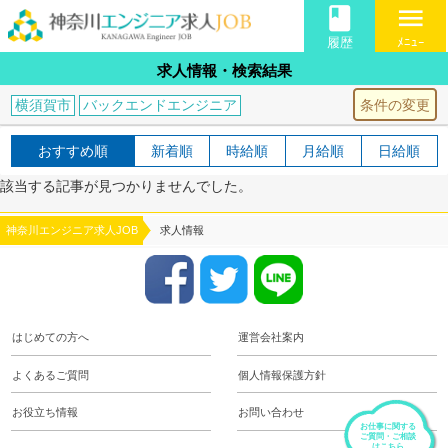
book
menu
履歴
ﾒﾆｭｰ
求人情報・検索結果
条件の変更
横須賀市
バックエンドエンジニア
おすすめ順
新着順
時給順
月給順
日給順
該当する記事が見つかりませんでした。
神奈川エンジニア求人JOB
求人情報
はじめての方へ
運営会社案内
よくあるご質問
個人情報保護方針
お役立ち情報
お問い合わせ
お仕事に関する
ご質問・ご相談
はこちら