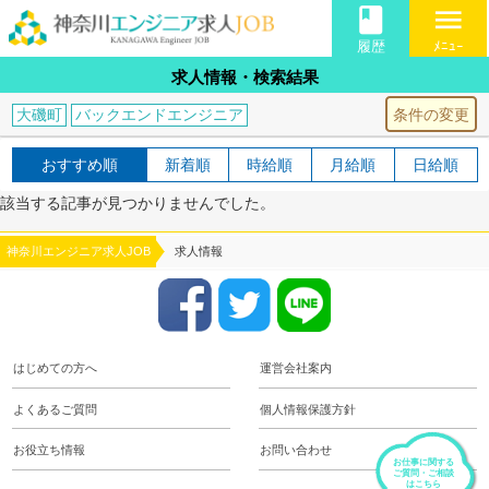
book
menu
履歴
ﾒﾆｭｰ
求人情報・検索結果
条件の変更
大磯町
バックエンドエンジニア
おすすめ順
新着順
時給順
月給順
日給順
該当する記事が見つかりませんでした。
神奈川エンジニア求人JOB
求人情報
はじめての方へ
運営会社案内
よくあるご質問
個人情報保護方針
お役立ち情報
お問い合わせ
お仕事に関する
ご質問・ご相談
はこちら