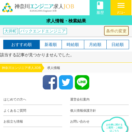
book
menu
履歴
ﾒﾆｭｰ
求人情報・検索結果
条件の変更
大井町
バックエンドエンジニア
おすすめ順
新着順
時給順
月給順
日給順
該当する記事が見つかりませんでした。
神奈川エンジニア求人JOB
求人情報
はじめての方へ
運営会社案内
よくあるご質問
個人情報保護方針
お役立ち情報
お問い合わせ
お仕事に関する
ご質問・ご相談
はこちら