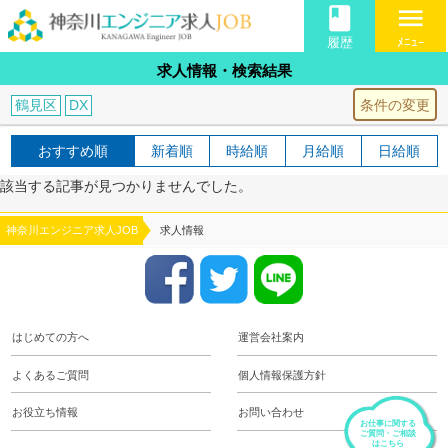
book
menu
履歴
ﾒﾆｭｰ
求人情報・検索結果
条件の変更
鶴見区
DX
おすすめ順
新着順
時給順
月給順
日給順
該当する記事が見つかりませんでした。
神奈川エンジニア求人JOB
求人情報
はじめての方へ
運営会社案内
よくあるご質問
個人情報保護方針
お役立ち情報
お問い合わせ
お仕事に関する
ご質問・ご相談
はこちら