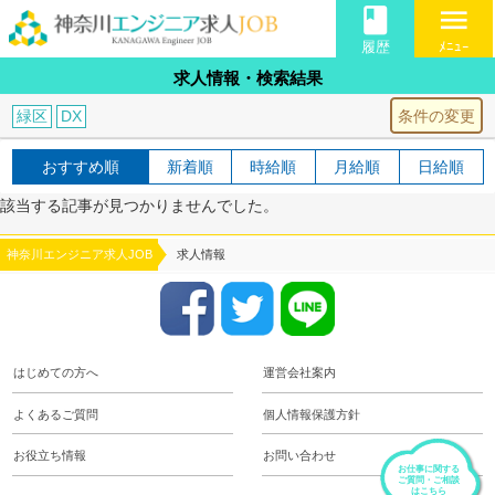
book
menu
履歴
ﾒﾆｭｰ
求人情報・検索結果
条件の変更
緑区
DX
おすすめ順
新着順
時給順
月給順
日給順
該当する記事が見つかりませんでした。
神奈川エンジニア求人JOB
求人情報
はじめての方へ
運営会社案内
よくあるご質問
個人情報保護方針
お役立ち情報
お問い合わせ
お仕事に関する
ご質問・ご相談
はこちら