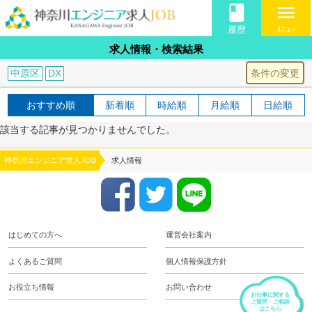
book
menu
履歴
ﾒﾆｭｰ
求人情報・検索結果
条件の変更
中原区
DX
おすすめ順
新着順
時給順
月給順
日給順
該当する記事が見つかりませんでした。
神奈川エンジニア求人JOB
求人情報
はじめての方へ
運営会社案内
よくあるご質問
個人情報保護方針
お役立ち情報
お問い合わせ
お仕事に関する
ご質問・ご相談
はこちら