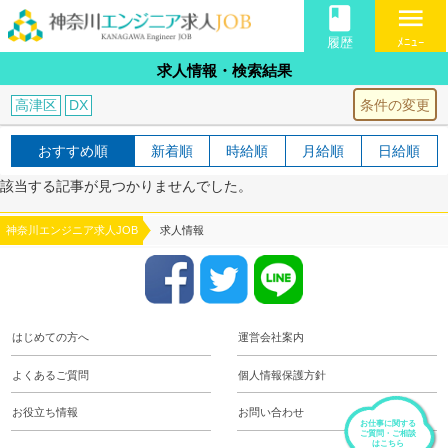
book
menu
履歴
ﾒﾆｭｰ
求人情報・検索結果
条件の変更
高津区
DX
おすすめ順
新着順
時給順
月給順
日給順
該当する記事が見つかりませんでした。
神奈川エンジニア求人JOB
求人情報
はじめての方へ
運営会社案内
よくあるご質問
個人情報保護方針
お役立ち情報
お問い合わせ
お仕事に関する
ご質問・ご相談
はこちら