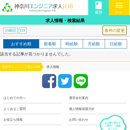
book
menu
履歴
ﾒﾆｭｰ
求人情報・検索結果
条件の変更
川崎区
DX
おすすめ順
新着順
時給順
月給順
日給順
該当する記事が見つかりませんでした。
神奈川エンジニア求人JOB
求人情報
はじめての方へ
運営会社案内
よくあるご質問
個人情報保護方針
お役立ち情報
お問い合わせ
お仕事に関する
ご質問・ご相談
はこちら