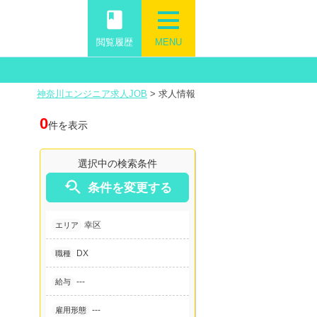
book
閲覧履歴
MENU
神奈川エンジニア求人JOB
>
求人情報
0
件を表示
選択中の検索条件

条件を変更する
幸区
エリア
DX
職種
---
給与
---
雇用形態