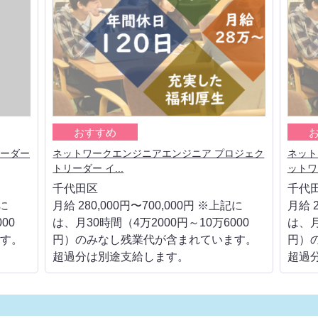
おすすめ
リーダー
ネットワークエンジニアエンジニア プロジェク
ネット
トリーダー イ...
ットワ
千代田区
千代
記に
月給 280,000円〜700,000円 ※上記に
月給 2
00
は、月30時間（4万2000円～10万6000
は、月
す。
円）のみなし残業代が含まれています。
円）
超過分は別途支給します。
超過