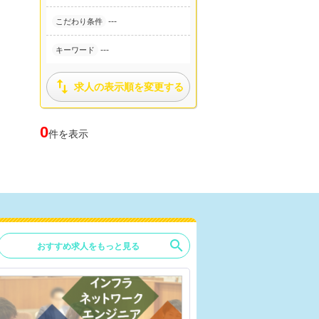
---
こだわり条件
---
キーワード

求人の表示順を変更する
0
件を表示
search
おすすめ求人をもっと見る