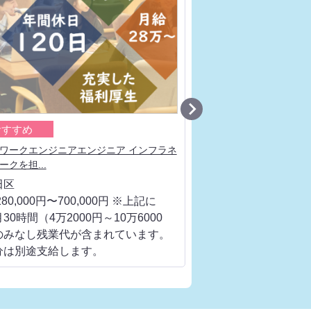

おすすめ
おすすめ
ワークエンジニアエンジニア インフラネ
サーバー構築エンジニア
ークを担...
エンジニアと...
田区
千代田区
80,000円〜700,000円 ※上記に
月給 280,000円〜700
30時間（4万2000円～10万6000
は、月30時間（4万200
のみなし残業代が含まれています。
円）のみなし残業代が
分は別途支給します。
超過分は別途支給しま