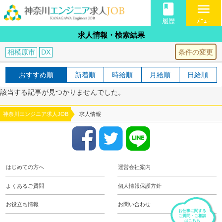
book
menu
履歴
ﾒﾆｭｰ
求人情報・検索結果
条件の変更
相模原市
DX
おすすめ順
新着順
時給順
月給順
日給順
該当する記事が見つかりませんでした。
神奈川エンジニア求人JOB
求人情報
はじめての方へ
運営会社案内
よくあるご質問
個人情報保護方針
お役立ち情報
お問い合わせ
お仕事に関する
ご質問・ご相談
はこちら