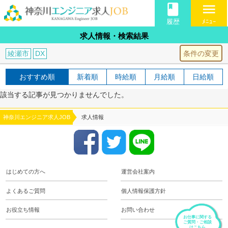
book
menu
履歴
ﾒﾆｭｰ
求人情報・検索結果
条件の変更
綾瀬市
DX
おすすめ順
新着順
時給順
月給順
日給順
該当する記事が見つかりませんでした。
神奈川エンジニア求人JOB
求人情報
はじめての方へ
運営会社案内
よくあるご質問
個人情報保護方針
お役立ち情報
お問い合わせ
お仕事に関する
ご質問・ご相談
はこちら