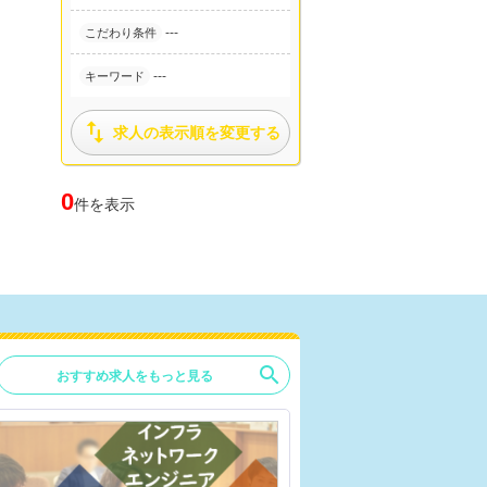
---
こだわり条件
---
キーワード

求人の表示順を変更する
0
件を表示
search
おすすめ求人をもっと見る