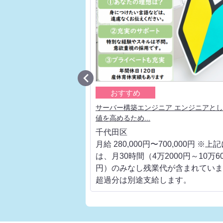

おすすめ
ア 大手通信キャリアの上
サーバー構築エンジニア エンジニアと
値を高めるため...
千代田区
700,000円 ※上記に
月給 280,000円〜700,000円 ※上
000円～10万6000
は、月30時間（4万2000円～10万60
代が含まれています。
円）のみなし残業代が含まれていま
します。
超過分は別途支給します。