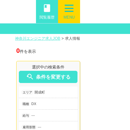
book
閲覧履歴
MENU
神奈川エンジニア求人JOB
>
求人情報
0
件を表示
選択中の検索条件

条件を変更する
開成町
エリア
DX
職種
---
給与
---
雇用形態