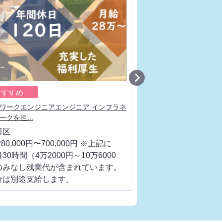

おすすめ
おすすめ
ワークエンジニアエンジニア インフラネ
システム開発要件定義 
ークを担...
工程、ベンダー...
田区
千代田区
80,000円〜700,000円 ※上記に
月給 280,000円〜700
30時間（4万2000円～10万6000
は、月30時間（4万200
のみなし残業代が含まれています。
円）のみなし残業代が
分は別途支給します。
超過分は別途支給しま