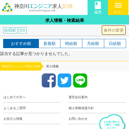
book
menu
履歴
ﾒﾆｭｰ
求人情報・検索結果
条件の変更
松田町
DX
おすすめ順
新着順
時給順
月給順
日給順
該当する記事が見つかりませんでした。
神奈川エンジニア求人JOB
求人情報
はじめての方へ
運営会社案内
よくあるご質問
個人情報保護方針
お役立ち情報
お問い合わせ
お仕事に関する
ご質問・ご相談
はこちら