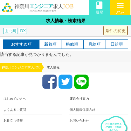
book
menu
履歴
ﾒﾆｭｰ
求人情報・検索結果
条件の変更
山北町
DX
おすすめ順
新着順
時給順
月給順
日給順
該当する記事が見つかりませんでした。
神奈川エンジニア求人JOB
求人情報
はじめての方へ
運営会社案内
よくあるご質問
個人情報保護方針
お役立ち情報
お問い合わせ
お仕事に関する
ご質問・ご相談
はこちら