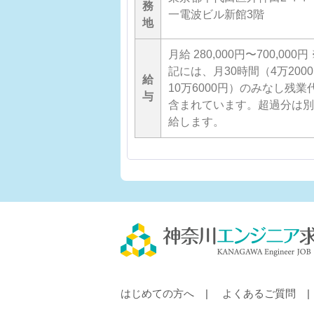
務
新館3階
一電波ビル新館3階
地
00円〜700,000円 ※上
月給 280,000円〜700,000円
0時間（4万2000円～
記には、月30時間（4万200
給
0円）のみなし残業代が
10万6000円）のみなし残業
与
ます。超過分は別途支
含まれています。超過分は別
給します。
はじめての方へ
よくあるご質問