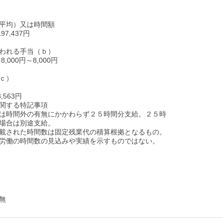
平均）又は時間額
97,437円
われる手当（ｂ）
,000円～8,000円
ｃ）
8,563円
関する特記事項
は時間外の有無にかかわらず２５時間分支給。２５時
場合は別途支給。
載された時間数は固定残業代の積算根拠となるもの。
労働の時間数の見込みや実績を示すものではない。
無