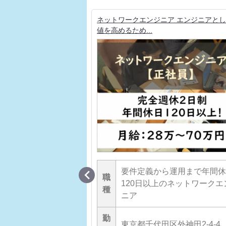
手通信キャリアの上流工
ネットワークエンジニア エンジニアと
値を高めるため...

アの上流工程、ベンダ
要件定義から運用まで年間休
職
ール サーバエンジニ
120日以上のネットワークエ
種
ニア
勤
区外神田2-4-4 第
東京都千代田区外神田2-4-4