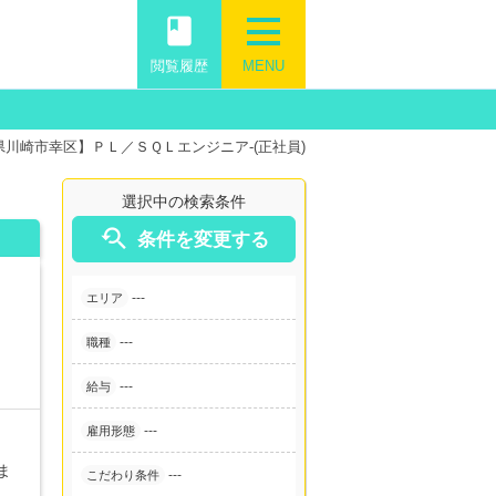
book
閲覧履歴
MENU
川崎市幸区】ＰＬ／ＳＱＬエンジニア-(正社員)
選択中の検索条件

条件を変更する
---
エリア
---
職種
---
給与
---
雇用形態
ま
---
こだわり条件