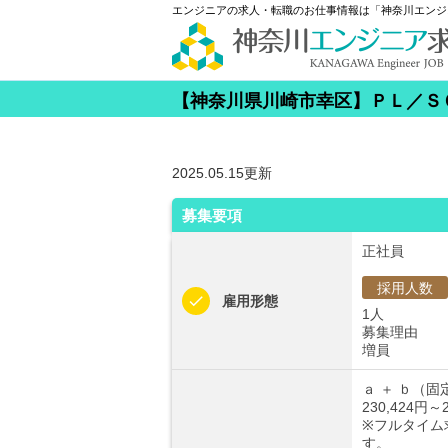
エンジニアの求人・転職のお仕事情報は「神奈川エンジ
【神奈川県川崎市幸区】ＰＬ／ＳＱ
2025.05.15更新
募集要項
正社員
採用人数
雇用形態
1人
募集理由
増員
ａ ＋ ｂ（固
230,424円～2
※フルタイム
す。