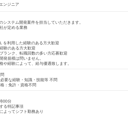
エンジニア
のシステム開発案件を担当していただきます。
社が定める業務
Ｌを利用した経験のある方大歓迎
経験のある方大歓迎
ブランク、転職回数の多い方応募歓迎
開発規模は問いません。
格や経験によって、給与優遇致します。
不問
必要な経験・知識・技能等 不問
資格：免許・資格不問
時00分
する特記事項
によってシフト勤務あり