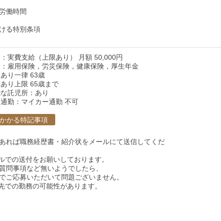
労働時間
ける特別条項
：実費支給（上限あり） 月額 50,000円
険：雇用保険，労災保険，健康保険，厚生年金
あり一律 63歳
あり上限 65歳まで
能な託児所：あり
通勤：マイカー通勤 不可
かかる特記事項
あれば職務経歴書・紹介状をメールにて送信してくだ
ルでの送付をお願いしております。
質問事項など無いようでしたら、
でご応募いただいて問題ございません。
先での勤務の可能性があります。