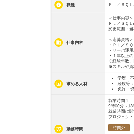
ＰＬ／ＳＱＬ
職種
＜仕事内容＞
ＰＬ／ＳＱＬ
変更範囲：当
＜応募資格＞
仕事内容
・ＰＬ／ＳＱ
・サーバ運用
・１年以上の
※経験年数、
※スキルや資
学歴：
経験等：
求める人材
免許・
就業時間１
9時00分～18
就業時間に関
プロジェクト
時間外
勤務時間