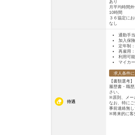
あり
月平均時間外
10時間
３６協定にお
なし
通勤手当
加入保
定年制：
再雇用：
利用可
マイカー
求人条件に
【書類選考】
履歴書・職歴
さい。
※原則、メー
待遇
なお、特にご
事前連絡無し
※将来的に客