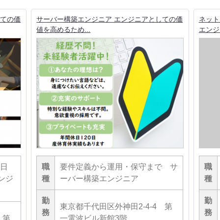
しての価
サーバー構築エンジニア エンジニアとしての価
ネット
値を高めるため...
エンジニ
日
職
要件定義から運用・保守まで サ
職
ンジ
種
ーバー構築エンジニア
種
勤
勤
東京都千代田区外神田2-4-4 第
務
務
 第
一電波ビル新館3階