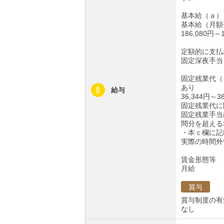
基本給（ａ）
基本給（月額
186,080円～1
定額的に支払
固定深夜手当 8
固定残業代（
あり
給与
36,344円～3
固定残業代に
固定残業手当
間分を超える
・本ｃ欄に記
実際の時間外
賃金形態等
月給
賞与
賞与制度の有
なし