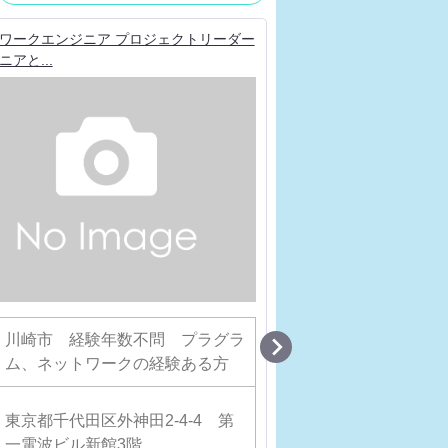
ワークエンジニア プロジェクトリーダー
ネットワークエンジニア
アと...
ットワークを担...

川崎市 経験年数不問 プラグラ
職
要件定義から運
ム、ネットワークの経験ある方
種
ットワークエン
勤
東京都千代田区外神田2-4-4 第
東京都千代田区外
務
一電波ビル新館3階
電波ビル新館3