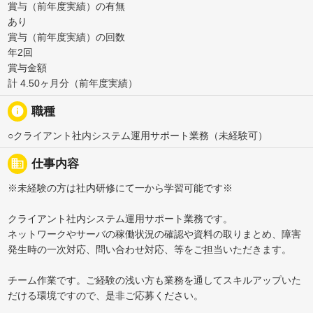
賞与（前年度実績）の有無
あり
賞与（前年度実績）の回数
年2回
賞与金額
計 4.50ヶ月分（前年度実績）
info
職種
○クライアント社内システム運用サポート業務（未経験可）
business
仕事内容
※未経験の方は社内研修にて一から学習可能です※
クライアント社内システム運用サポート業務です。
ネットワークやサーバの稼働状況の確認や資料の取りまとめ、障害
発生時の一次対応、問い合わせ対応、等をご担当いただきます。
チーム作業です。ご経験の浅い方も業務を通してスキルアップいた
だける環境ですので、是非ご応募ください。