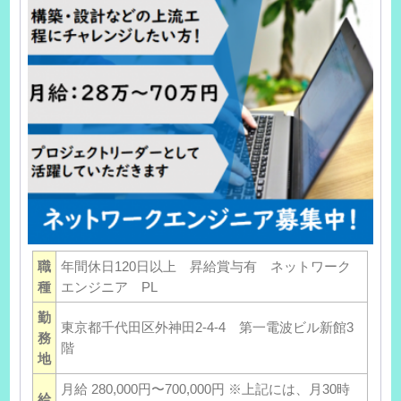
職
年間休日120日以上 昇給賞与有 ネットワーク
種
エンジニア PL
勤
東京都千代田区外神田2-4-4 第一電波ビル新館3
務
階
地
月給 280,000円〜700,000円 ※上記には、月30時
給