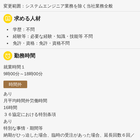
変更範囲：システムエンジニア業務を除く当社業務全般
portrait
求める人材
学歴：不問
経験等：必要な経験・知識・技能等 不問
免許・資格：免許・資格不問

勤務時間
就業時間１
9時00分～18時00分
時間外
あり
月平均時間外労働時間
16時間
３６協定における特別条項
あり
特別な事情・期間等
納期がひっ迫した場合、臨時の受注があった場合、延長回数６回／