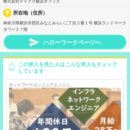
株式会社テイクス横浜オフィス
place
所在地（住所）
神奈川県横浜市西区みなとみらい二丁目２番１号 横浜ランドマーク
タワー２７階

ハローワークページへ
この求人を見た人はこんな求人もチェック
しています
ネットワークエンジニアエンジニ...