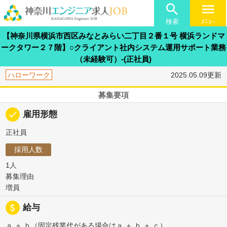

menu
検索
ﾒﾆｭｰ
【神奈川県横浜市西区みなとみらい二丁目２番１号 横浜ランドマ
ークタワー２７階】○クライアント社内システム運用サポート業務
（未経験可）-(正社員)
ハローワーク
2025.05.09更新
募集要項
done
雇用形態
正社員
採用人数
1人
募集理由
増員
attach_money
給与
ａ ＋ ｂ（固定残業代がある場合はａ ＋ ｂ ＋ ｃ）