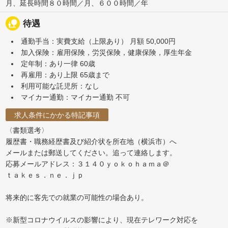
月、延長時間８０時間／月、６００時間／年
nature_people
待遇
通勤手当：実費支給（上限あり） 月額 50,000円
加入保険：雇用保険，労災保険，健康保険，厚生年金
定年制：あり一律 60歳
再雇用：あり上限 65歳まで
利用可能な託児所：なし
マイカー通勤：マイカー通勤 不可
求人条件にかかる特記事項
〈書類選考〉
履歴書・職務経歴書及び紹介状を所在地（横浜市）へ
メールまたは郵送してください。追って連絡します。
応募メールアドレス：３１４０ｙｏｋｏｈａｍａ＠
ｔａｋｅｓ．ｎｅ．ｊｐ
将来的に客先での就業の可能性の場合あり。
※新型コロナウイルスの影響により、現在テレワーク対応を