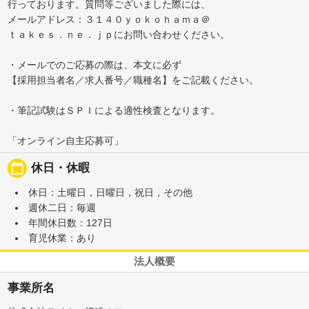
行っております。質問等ございました際には、
メールアドレス：３１４０ｙｏｋｏｈａｍａ＠
ｔａｋｅｓ．ｎｅ．ｊｐにお問い合わせください。
・メールでのご応募の際は、本文に必ず
【採用担当者名／求人番号／職種名】をご記載ください。
・筆記試験はＳＰＩによる適性検査となります。
「オンライン自主応募可」
calendar_today
休日・休暇
休日：土曜日，日曜日，祝日，その他
週休二日：毎週
年間休日数：127日
育児休業：あり
法人概要
事業所名