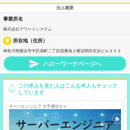
法人概要
事業所名
株式会社アワードシステム
place
所在地（住所）
神奈川県横浜市中区扇町二丁目四番地２横浜関内京浜ビル３０３

ハローワークページへ
この求人を見た人はこんな求人もチェック
しています
サーバエンジニア 大手通信キャ...