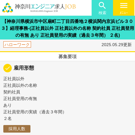

menu
検索
ﾒﾆｭｰ
【神奈川県横浜市中区扇町二丁目四番地２横浜関内京浜ビル３０
３】経理事務-(正社員以外 正社員以外の名称 契約社員 正社員登用
の有無 あり 正社員登用の実績（過去３年間） ２名)
ハローワーク
2025.05.29更新
募集要項
done
雇用形態
正社員以外
正社員以外の名称
契約社員
正社員登用の有無
あり
正社員登用の実績（過去３年間）
２名
採用人数