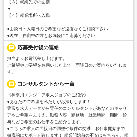
【３】就業先での面接
▼
【４】就業場所へ入職
●面談日・入職日のご希望など遠慮なくご相談下さい
●現在、在職中の方もお気軽にご応募ください
chat
応募受付後の連絡
担当よりお電話差し上げます。
ご希望やご要望をお伺いした上で、面談日のご案内をいたしま
す。
message
コンサルタントから一言
《神奈川エンジニア求人ジョブのご紹介》
●あなたのご希望を私たちがお探しします！
豊富な求人データから専任のコンサルタントがあなたのキャリ
アやご希望をふまえ、勤務内容・勤務地・就業時間・期間・給
与などご希望のお仕事をご紹介します。
●こちらの求人の面接日の調整や条件の交渉、お仕事開始まで、
徹底的にサポート致します！ 就業開始前の不安はもちろん、就