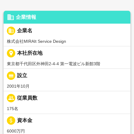
business
企業情報
business
企業名
株式会社MIRAIt Service Design
place
本社所在地
東京都千代田区外神田2-4-4 第一電波ビル新館3階
calendar_view_day
設立
2001年10月
people
従業員数
175名
attach_money
資本金
6000万円