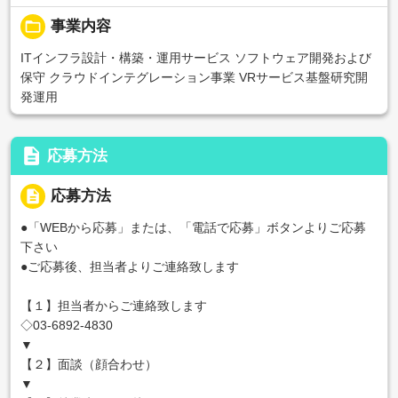
folder_open
事業内容
ITインフラ設計・構築・運用サービス ソフトウェア開発および
保守 クラウドインテグレーション事業 VRサービス基盤研究開
発運用
description
応募方法
description
応募方法
●「WEBから応募」または、「電話で応募」ボタンよりご応募
下さい
●ご応募後、担当者よりご連絡致します
【１】担当者からご連絡致します
◇03-6892-4830
▼
【２】面談（顔合わせ）
▼