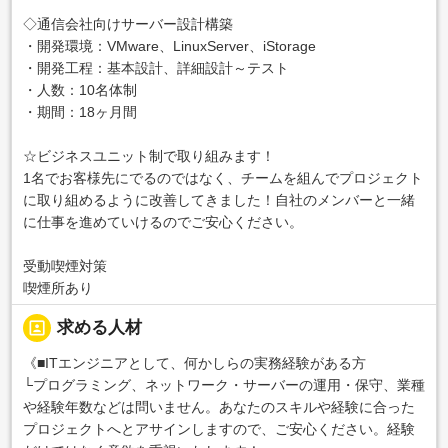
◇通信会社向けサーバー設計構築
・開発環境：VMware、LinuxServer、iStorage
・開発工程：基本設計、詳細設計～テスト
・人数：10名体制
・期間：18ヶ月間
☆ビジネスユニット制で取り組みます！
1名でお客様先にでるのではなく、チームを組んでプロジェクト
に取り組めるように改善してきました！自社のメンバーと一緒
に仕事を進めていけるのでご安心ください。
受動喫煙対策
喫煙所あり
portrait
求める人材
《■ITエンジニアとして、何かしらの実務経験がある方
└プログラミング、ネットワーク・サーバーの運用・保守、業種
や経験年数などは問いません。あなたのスキルや経験に合った
プロジェクトへとアサインしますので、ご安心ください。経験