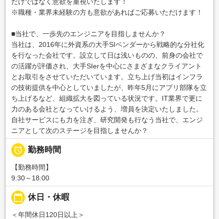
だけではなく意欲を重視いたします！
※職種・業界未経験の方も意欲があればご応募いただけます！
■当社で、一歩先のエンジニアを目指しませんか？
当社は、2016年に外資系の大手SIベンダーから戦略的な分社化
を行なった会社です。設立して日は浅いものの、前身の会社で
の活躍が評価され、大手SIerを中心にさまざまなクライアント
とお取引をさせていただいています。立ち上げ当初はインフラ
の技術提供を中心としていましたが、昨年5月にアプリ部隊を立
ち上げるなど、組織拡大を図っている状況です。IT業界で更に
力のある会社となっていけるよう、増員を決定いたしました。
自社サービスにも力を注ぎ、研究開発も行なう当社で、エンジ
ニアとして次のステージを目指しませんか？

勤務時間
【勤務時間】
9:30～18:00
calendar_today
休日・休暇
＜年間休日120日以上＞