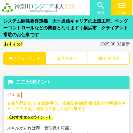

menu
検索
ﾒﾆｭｰ
システム開発要件定義 大手通信キャリアの上流工程、ベンダ
ーコントロールなどの業務となります｜横浜市 クライアント
常駐のお仕事です
おすすめ!
2025.06.02更新
flag
person
business
ここがポイント
募集要項
企業情報
flag
ここがポイント
正社員
★賞与昇給あり ★資格手当、資格取得制度 横浜駅で大手通信キ
ャリアの上流工程からの新しいお仕事です
《おすすめのポイント》
スキルがあれば即、管理職も可能。