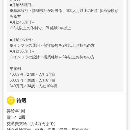
■月給35万円～
※基本設計・詳細設計が出来る、100人月以上のPJに参画経験が
ある方
■月給45万円～
※5人以上の体制で、PL経験1年以上
■月給28万円～
※インフラの運用・保守経験を2年以上お持ちの方
■月給35万円～
※インフラの設計・構築経験を2年以上お持ちの方
年収例
400万円／27歳・入社3年目
500万円／30歳・入社6年目
640万円／34歳・入社10年目
favorite_border
待遇
昇給年1回
賞与年2回
交通費支給（月4万円まで）
社会保険完備（健康・雇用・労災・厚生年金）