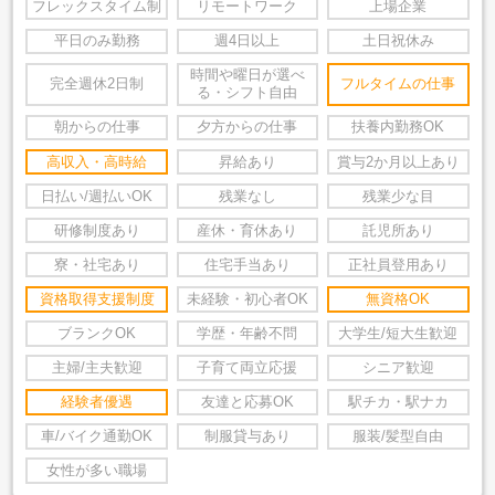
フレックスタイム制
リモートワーク
上場企業
平日のみ勤務
週4日以上
土日祝休み
時間や曜日が選べ
完全週休2日制
フルタイムの仕事
る・シフト自由
朝からの仕事
夕方からの仕事
扶養内勤務OK
高収入・高時給
昇給あり
賞与2か月以上あり
日払い/週払いOK
残業なし
残業少な目
研修制度あり
産休・育休あり
託児所あり
寮・社宅あり
住宅手当あり
正社員登用あり
資格取得支援制度
未経験・初心者OK
無資格OK
ブランクOK
学歴・年齢不問
大学生/短大生歓迎
主婦/主夫歓迎
子育て両立応援
シニア歓迎
経験者優遇
友達と応募OK
駅チカ・駅ナカ
車/バイク通勤OK
制服貸与あり
服装/髪型自由
女性が多い職場