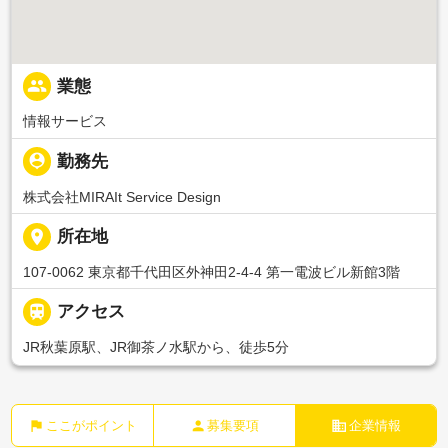
people
業態
情報サービス
person_pin
勤務先
株式会社MIRAIt Service Design
place
所在地
107-0062 東京都千代田区外神田2-4-4 第一電波ビル新館3階

アクセス
JR秋葉原駅、JR御茶ノ水駅から、徒歩5分
flag
person
business
ここがポイント
募集要項
企業情報