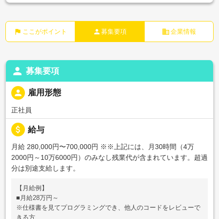
flag
person
business
ここがポイント
募集要項
企業情報
person
募集要項
person
雇用形態
正社員
attach_money
給与
月給 280,000円〜700,000円
※※上記には、月30時間（4万
2000円～10万6000円）のみなし残業代が含まれています。超過
分は別途支給します。
【月給例】
■月給28万円～
※仕様書を見てプログラミングでき、他人のコードをレビューで
きる方