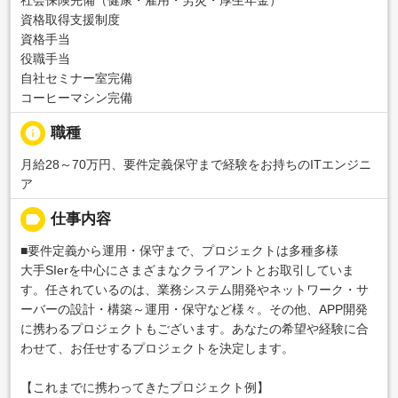
資格取得支援制度
資格手当
役職手当
自社セミナー室完備
コーヒーマシン完備
info
職種
月給28～70万円、要件定義保守まで経験をお持ちのITエンジニ
ア
label
仕事内容
■要件定義から運用・保守まで、プロジェクトは多種多様
大手SIerを中心にさまざまなクライアントとお取引していま
す。任されているのは、業務システム開発やネットワーク・サ
ーバーの設計・構築～運用・保守など様々。その他、APP開発
に携わるプロジェクトもございます。あなたの希望や経験に合
わせて、お任せするプロジェクトを決定します。
【これまでに携わってきたプロジェクト例】