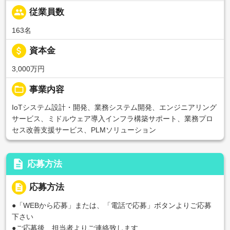
people
従業員数
163名
attach_money
資本金
3,000万円
folder_open
事業内容
IoTシステム設計・開発、業務システム開発、エンジニアリング
サービス、ミドルウェア導入インフラ構築サポート、業務プロ
セス改善支援サービス、PLMソリューション
description
応募方法
description
応募方法
●「WEBから応募」または、「電話で応募」ボタンよりご応募
下さい
●ご応募後、担当者よりご連絡致します