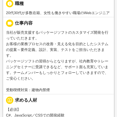
info
職種
20代30代が多数在籍、女性も働きやすい職場のWebエンジニア
label
仕事内容
当社が販売支援するパッケージソフトのカスタマイズ開発を行
っていただきます。
お客様の業務プロセスの改善・見える化を目的としたシステム
の提案～要件定義、設計、実装、テストをご担当いただきま
す。
パッケージソフトの習得からとなりますが、社内教育やトレー
ニングセミナーに受講できるなど、サポート面も充実していま
す。チームメンバーもしっかりとフォローしていきますので、
ご安心ください。
受動喫煙対策：建物内禁煙
portrait
求める人材
【必須】
C#、JavaScript／CSSでの開発経験