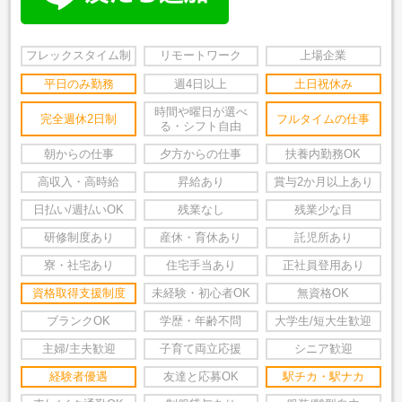
フレックスタイム制
リモートワーク
上場企業
平日のみ勤務
週4日以上
土日祝休み
時間や曜日が選べ
完全週休2日制
フルタイムの仕事
る・シフト自由
朝からの仕事
夕方からの仕事
扶養内勤務OK
高収入・高時給
昇給あり
賞与2か月以上あり
日払い/週払いOK
残業なし
残業少な目
研修制度あり
産休・育休あり
託児所あり
寮・社宅あり
住宅手当あり
正社員登用あり
資格取得支援制度
未経験・初心者OK
無資格OK
ブランクOK
学歴・年齢不問
大学生/短大生歓迎
主婦/主夫歓迎
子育て両立応援
シニア歓迎
経験者優遇
友達と応募OK
駅チカ・駅ナカ