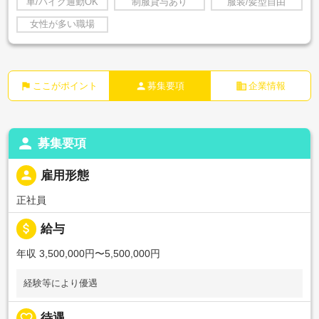
車/バイク通勤OK
制服貸与あり
服装/髪型自由
女性が多い職場
flag
person
business
ここがポイント
募集要項
企業情報
person
募集要項
person
雇用形態
正社員
attach_money
給与
年収 3,500,000円〜5,500,000円
経験等により優遇
favorite_border
待遇