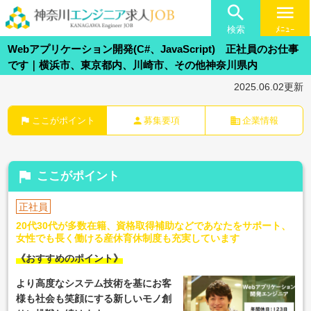

menu
検索
ﾒﾆｭｰ
Webアプリケーション開発(C#、JavaScript) 正社員のお仕事
です｜横浜市、東京都内、川崎市、その他神奈川県内
2025.06.02更新
flag
person
business
ここがポイント
募集要項
企業情報
flag
ここがポイント
正社員
20代30代が多数在籍、資格取得補助などであなたをサポート、
女性でも長く働ける産休育休制度も充実しています
《おすすめのポイント》
より高度なシステム技術を基にお客
様も社会も笑顔にする新しいモノ創