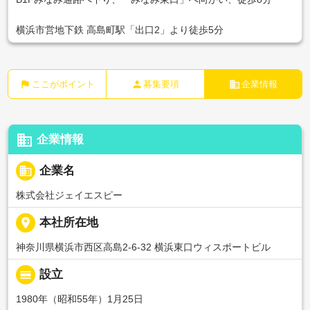
横浜市営地下鉄 高島町駅「出口2」より徒歩5分
flag
person
business
ここがポイント
募集要項
企業情報
business
企業情報
business
企業名
株式会社ジェイエスピー
place
本社所在地
神奈川県横浜市西区高島2-6-32 横浜東口ウィスポートビル
calendar_view_day
設立
1980年（昭和55年）1月25日