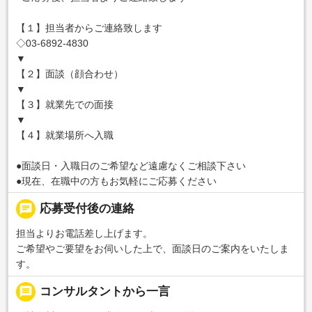
【１】担当者からご連絡致します
◇03-6892-4830
▼
【２】面談（顔合わせ）
▼
【３】就業先での面接
▼
【４】就業場所へ入職
●面談日・入職日のご希望など遠慮なくご相談下さい
●現在、在職中の方もお気軽にご応募ください
chat
応募受付後の連絡
担当よりお電話差し上げます。
ご希望やご要望をお伺いした上で、面談日のご案内をいたしま
す。
message
コンサルタントから一言