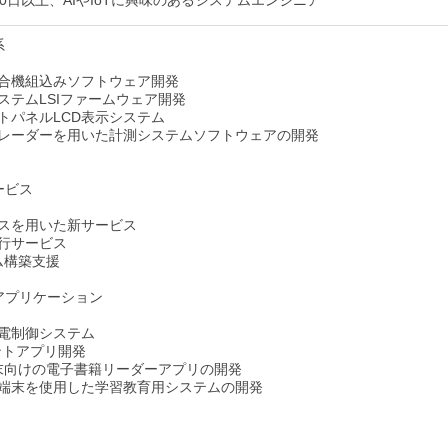
系
合機組込みソフトウェア開発
ステムLSIファームウェア開発
トパネルLCD表示システム
レーダーを用いた計測システムソフトウェアの開発
ービス
スを用いた新サービス
行サービス
ム構築支援
アプリケーション
電制御システム
リントアプリ開発
d端末向けの電子書籍リーダーアプリの開発
端末を使用した学習教育用システムの開発