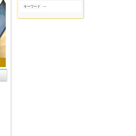
---
キーワード