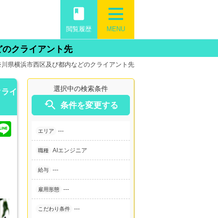
book
閲覧履歴
MENU
どのクライアント先
神奈川県横浜市西区及び都内などのクライアント先
選択中の検索条件
クライ

条件を変更する
---
エリア
AIエンジニア
職種
---
給与
---
雇用形態
---
こだわり条件