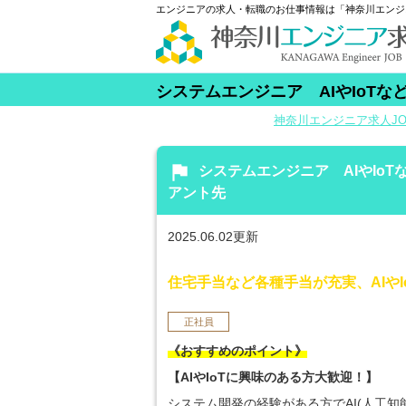
エンジニアの求人・転職のお仕事情報は「神奈川エンジ
システムエンジニア AIやIoT
神奈川エンジニア求人JO
flag
システムエンジニア AIやIo
アント先
2025.06.02更新
住宅手当など各種手当が充実、AIや
正社員
《おすすめのポイント》
【AIやIoTに興味のある方大歓迎！】
システム開発の経験がある方でAI(人工知能