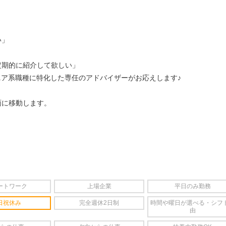
い」
定期的に紹介して欲しい」
ニア系職種に特化した専任のアドバイザーがお応えします♪
面に移動します。
ートワーク
上場企業
平日のみ勤務
日祝休み
完全週休2日制
時間や曜日が選べる・シフ
由