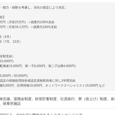
・能力・経験を考慮し、当社の規定により決定。
収】
0万円（月収25万円）＋残業代100%支給
0万円（月収34.1万円）＋残業代100%支給
回（4月）
回（7月、12月）
全額支給）
5,000円）
偶者15,000円、第一子6,000円、第二子以降4,000円）
,000円～50,000円）
認定の情報処理技術者認定資格取得者に対し2年間支給
5,000円、応用情報10,000円、ネットワークスペシャリスト15,000円 など
険完備、退職金制度、財形貯蓄制度、社員旅行、寮（借上げ）制度、各
、保養所施設
20日以上、AIやIoTに興味のあるシステムエンジニア