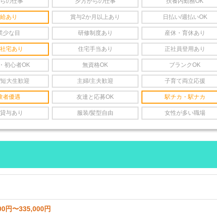
らの仕事
夕方からの仕事
扶養内勤務OK
給あり
賞与2か月以上あり
日払い/週払いOK
業少な目
研修制度あり
産休・育休あり
社宅あり
住宅手当あり
正社員登用あり
・初心者OK
無資格OK
ブランクOK
/短大生歓迎
主婦/主夫歓迎
子育て両立応援
験者優遇
友達と応募OK
駅チカ・駅ナカ
貸与あり
服装/髪型自由
女性が多い職場
00円〜335,000円