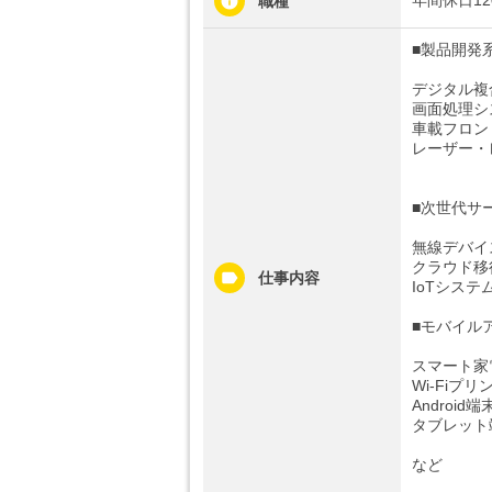
職種
■製品開発
デジタル複
画面処理シ
車載フロン
レーザー・
■次世代サ
無線デバイ
クラウド移
仕事内容
IoTシステ
■モバイル
スマート家
Wi-Fiプ
Androi
タブレット
など