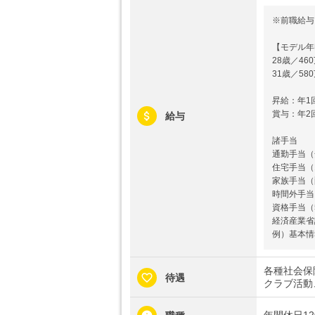
※前職給与
【モデル年
28歳／46
31歳／58
昇給：年1
賞与：年2
給与
諸手当
通勤手当（
住宅手当（1
家族手当（配
時間外手当
資格手当（5
経済産業省
例）基本情報
各種社会保
待遇
クラブ活動
年間休日1