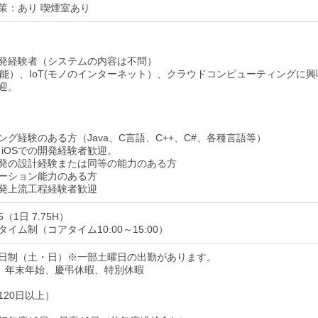
策：あり 喫煙室あり
発経験者（システムの内容は不問）
工知能）、IoT(モノのインターネット）、クラウドコンピューティングに興
迎。
ング経験のある方（Java、C言語、C++、C#、各種言語等）
id、iOSでの開発経験者歓迎。
発の設計経験または同等の能力のある方
ーション能力のある方
発上流工程経験者歓迎
45（1日 7.75H）
イム制（コアタイム10:00～15:00）
日制（土・日）※一部土曜日の出勤があります。
、年末年始、慶弔休暇、特別休暇
120日以上）