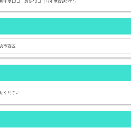
初年度10日、最高40日（前年度繰越含む）
浜市西区
せください