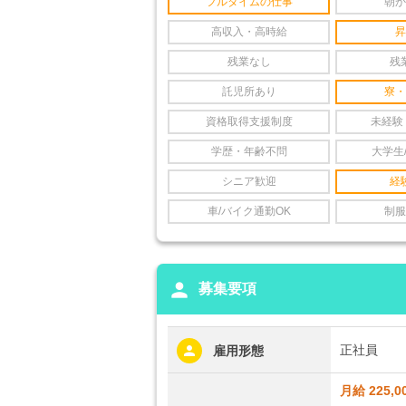
フルタイムの仕事
朝か
高収入・高時給
昇
残業なし
残
託児所あり
寮・
資格取得支援制度
未経験
学歴・年齢不問
大学生
シニア歓迎
経
車/バイク通勤OK
制服
person
募集要項
正社員
雇用形態
月給 225,0