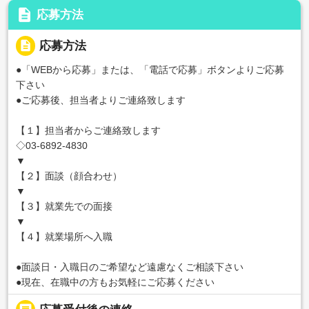
description
応募方法
description
応募方法
●「WEBから応募」または、「電話で応募」ボタンよりご応募
下さい
●ご応募後、担当者よりご連絡致します
【１】担当者からご連絡致します
◇03-6892-4830
▼
【２】面談（顔合わせ）
▼
【３】就業先での面接
▼
【４】就業場所へ入職
●面談日・入職日のご希望など遠慮なくご相談下さい
●現在、在職中の方もお気軽にご応募ください