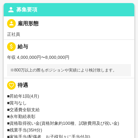
person
募集要項
person
雇用形態
正社員
attach_money
給与
年収 4,000,000円〜8,000,000円
※800万以上の際もポジションや実績により検討致します。
favorite_border
待遇
■昇給年1回(4月)
■賞与なし
■交通費全額支給
■永年勤続表彰
■資格取得祝い金(資格対象約100種、試験費用及び祝い金)
■残業手当(35H分)
■家族手当(配偶者、お子様別々に手当付与)