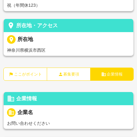
祝（年間休123）
place
所在地・アクセス
place
所在地
神奈川県横浜市西区
flag
person
business
ここがポイント
募集要項
企業情報
business
企業情報
business
企業名
お問い合わせください