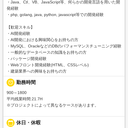
・Java、C♯、VB、JavaScript等、何らかの開発言語を用いた開
発経験
・php, golang, java, python, javascript等での開発経験
【歓迎スキル】
・AI開発経験
・AI開発における興味関心をお持ちの方
・MySQL、OracleなどのDBのパフォーマンスチューニング経験
・一般的なデータベースの知識をお持ちの方
・パッケージ開発経験
・Webフロント開発経験(HTML、CSSレベル)
・建築業界への興味をお持ちの方

勤務時間
900～1800
平均残業時間:21.7H
※プロジェクトによって異なるケースがあります。
calendar_today
休日・休暇