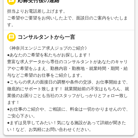
chat
応募受付後の連絡
担当よりお電話差し上げます。
ご希望やご要望をお伺いした上で、面談日のご案内をいたしま
す。
message
コンサルタントから一言
《神奈川エンジニア求人ジョブのご紹介》
●あなたのご希望を私たちがお探しします！
豊富な求人データから専任のコンサルタントがあなたのキャリ
アやご希望をふまえ、勤務内容・勤務地・就業時間・期間・給
与などご希望のお仕事をご紹介します。
●こちらの求人の面接日の調整や条件の交渉、お仕事開始まで、
徹底的にサポート致します！ 就業開始前の不安はもちろん、就
業後のお困りごとも当社のスタッフがしっかりとフォロー致し
ます！
●お仕事のご紹介や、ご相談に、料金は一切かかりませんので、
ご安心下さい。
●まずは見学してみたい！気になる施設があって詳細が聞きた
い！など、お気軽にお問い合わせください。