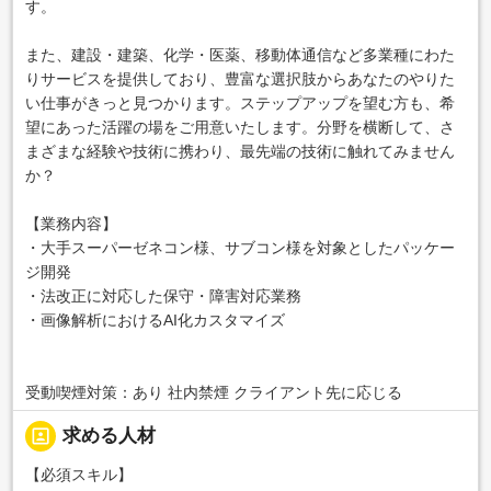
す。
また、建設・建築、化学・医薬、移動体通信など多業種にわた
りサービスを提供しており、豊富な選択肢からあなたのやりた
い仕事がきっと見つかります。ステップアップを望む方も、希
望にあった活躍の場をご用意いたします。分野を横断して、さ
まざまな経験や技術に携わり、最先端の技術に触れてみません
か？
【業務内容】
・大手スーパーゼネコン様、サブコン様を対象としたパッケー
ジ開発
・法改正に対応した保守・障害対応業務
・画像解析におけるAI化カスタマイズ
受動喫煙対策：あり 社内禁煙 クライアント先に応じる
portrait
求める人材
【必須スキル】