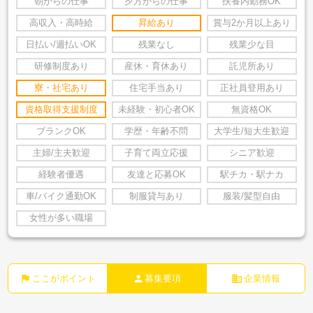
朝からの仕事
夕方からの仕事
扶養内勤務OK
高収入・高時給
昇給あり
賞与2か月以上あり
日払い/週払いOK
残業なし
残業少な目
研修制度あり
産休・育休あり
託児所あり
寮・社宅あり
住宅手当あり
正社員登用あり
資格取得支援制度
未経験・初心者OK
無資格OK
ブランクOK
学歴・年齢不問
大学生/短大生歓迎
主婦/主夫歓迎
子育て両立応援
シニア歓迎
経験者優遇
友達と応募OK
駅チカ・駅ナカ
車/バイク通勤OK
制服貸与あり
服装/髪型自由
女性が多い職場
flag
person
business
ここがポイント
募集要項
企業情報