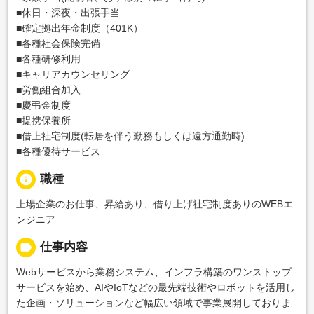
■休日・深夜・出張手当
■確定拠出年金制度（401K）
■各種社会保険完備
■各種研修利用
■キャリアカウンセリング
■労働組合加入
■慶弔金制度
■提携保養所
■借上社宅制度(転居を伴う勤務もしくは遠方通勤時)
■各種優待サービス
info
職種
上場企業のお仕事、昇給あり、借り上げ社宅制度ありのWEBエ
ンジニア
label
仕事内容
Webサービスから業務システム、インフラ構築のワンストップ
サービスを始め、AIやIoTなどの最先端技術やロボットを活用し
た企画・ソリューションなど幅広い領域で事業展開しておりま