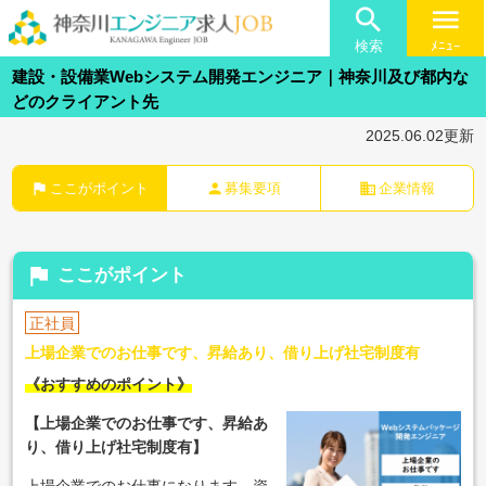

menu
検索
ﾒﾆｭｰ
建設・設備業Webシステム開発エンジニア｜神奈川及び都内な
どのクライアント先
2025.06.02更新
flag
person
business
ここがポイント
募集要項
企業情報
flag
ここがポイント
正社員
上場企業でのお仕事です、昇給あり、借り上げ社宅制度有
《おすすめのポイント》
【上場企業でのお仕事です、昇給あ
り、借り上げ社宅制度有】
上場企業でのお仕事になります。資