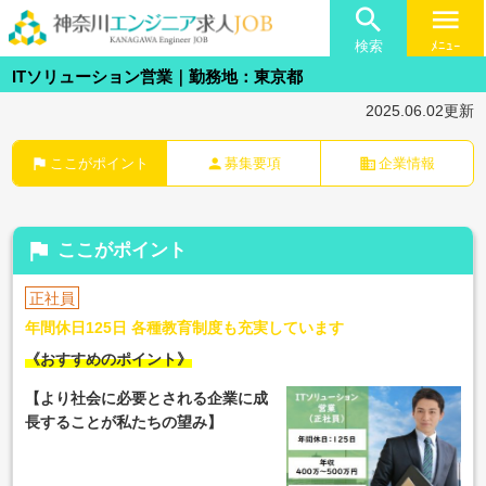

menu
検索
ﾒﾆｭｰ
ITソリューション営業｜勤務地：東京都
2025.06.02更新
flag
person
business
ここがポイント
募集要項
企業情報
flag
ここがポイント
正社員
年間休日125日 各種教育制度も充実しています
《おすすめのポイント》
【より社会に必要とされる企業に成
長することが私たちの望み】