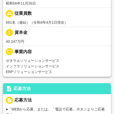
昭和56年11月26日
people
従業員数
681名（連結）（令和4年4月1日現在）
attach_money
資本金
40,247万円
folder_open
事業内容
ゼネラルソリューションサービス
インフラソリューションサービス
ERPソリューションサービス
description
応募方法
description
応募方法
●「WEBから応募」または、「電話で応募」ボタンよりご応募