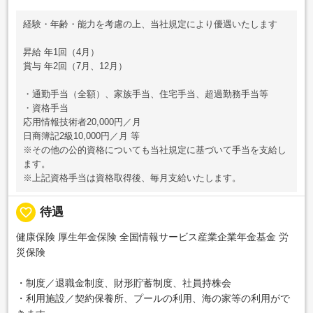
経験・年齢・能力を考慮の上、当社規定により優遇いたします
昇給 年1回（4月）
賞与 年2回（7月、12月）
・通勤手当（全額）、家族手当、住宅手当、超過勤務手当等
・資格手当
応用情報技術者20,000円／月
日商簿記2級10,000円／月 等
※その他の公的資格についても当社規定に基づいて手当を支給し
ます。
※上記資格手当は資格取得後、毎月支給いたします。
favorite_border
待遇
健康保険 厚生年金保険 全国情報サービス産業企業年金基金 労
災保険
・制度／退職金制度、財形貯蓄制度、社員持株会
・利用施設／契約保養所、プールの利用、海の家等の利用がで