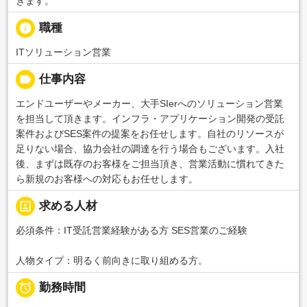
きます。
info
職種
ITソリューション営業
label
仕事内容
エンドユーザーやメーカー、大手SIerへのソリューション営業
を担当して頂きます。インフラ・アプリケーション開発の受託
案件およびSES案件の提案をお任せします。自社のリソースが
足りない場合、協力会社の調達を行う場合もございます。入社
後、まずは既存のお客様をご担当頂き、営業活動に慣れてきた
ら新規のお客様への対応もお任せします。
portrait
求める人材
必須条件：IT受託営業経験がある方 SES営業のご経験
人物タイプ：明るく前向きに取り組める方。

勤務時間