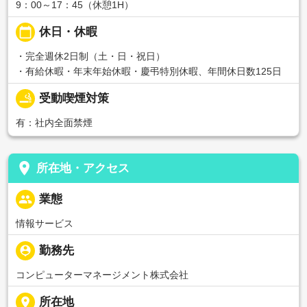
9：00～17：45（休憩1H）
calendar_today
休日・休暇
・完全週休2日制（土・日・祝日）
・有給休暇・年末年始休暇・慶弔特別休暇、年間休日数125日
smoking_rooms
受動喫煙対策
有：社内全面禁煙
place
所在地・アクセス
people
業態
情報サービス
person_pin
勤務先
コンピューターマネージメント株式会社
place
所在地