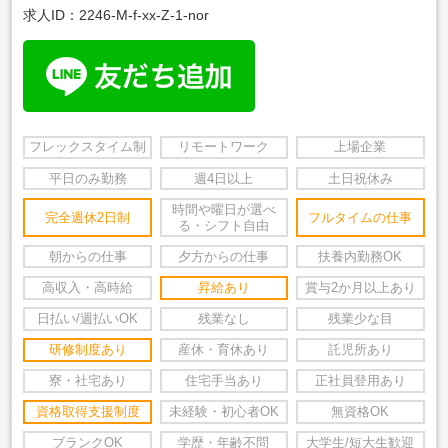
求人ID：2246-M-f-xx-Z-1-nor
フレックスタイム制
リモートワーク
上場企業
平日のみ勤務
週4日以上
土日祝休み
時間や曜日が選べ
完全週休2日制
フルタイムの仕事
る・シフト自由
朝からの仕事
夕方からの仕事
扶養内勤務OK
高収入・高時給
昇給あり
賞与2か月以上あり
日払い/週払いOK
残業なし
残業少な目
研修制度あり
産休・育休あり
託児所あり
寮・社宅あり
住宅手当あり
正社員登用あり
資格取得支援制度
未経験・初心者OK
無資格OK
ブランクOK
学歴・年齢不問
大学生/短大生歓迎