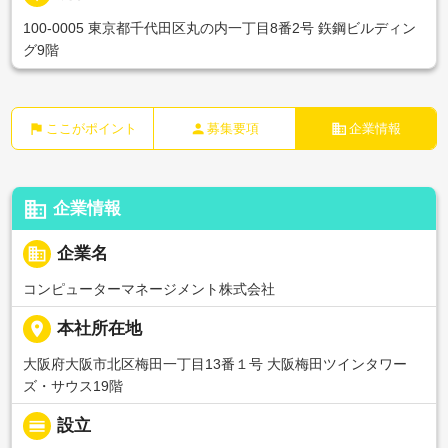
100-0005 東京都千代田区丸の内一丁目8番2号 鉃鋼ビルディン
グ9階
flag
person
business
ここがポイント
募集要項
企業情報
business
企業情報
business
企業名
コンピューターマネージメント株式会社
place
本社所在地
大阪府大阪市北区梅田一丁目13番１号 大阪梅田ツインタワー
ズ・サウス19階
calendar_view_day
設立