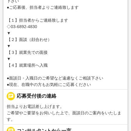
下さい
●ご応募後、担当者よりご連絡致します
【１】担当者からご連絡致します
◇03-6892-4830
▼
【２】面談（顔合わせ）
▼
【３】就業先での面接
▼
【４】就業場所へ入職
●面談日・入職日のご希望など遠慮なくご相談下さい
●現在、在職中の方もお気軽にご応募ください
chat
応募受付後の連絡
担当よりお電話差し上げます。
ご希望やご要望をお伺いした上で、面談日のご案内をいたしま
す。
message
コンサルタントから一言