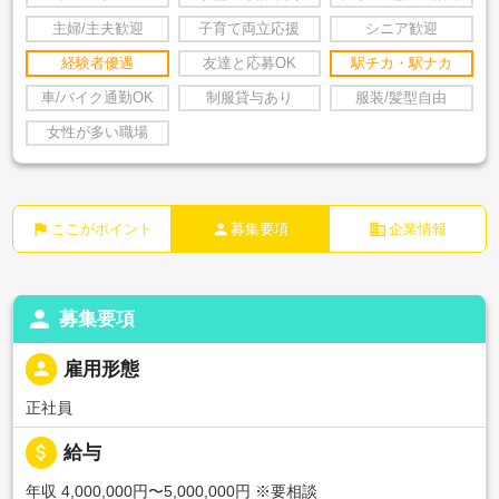
主婦/主夫歓迎
子育て両立応援
シニア歓迎
経験者優遇
友達と応募OK
駅チカ・駅ナカ
車/バイク通勤OK
制服貸与あり
服装/髪型自由
女性が多い職場
flag
person
business
ここがポイント
募集要項
企業情報
person
募集要項
person
雇用形態
正社員
attach_money
給与
年収 4,000,000円〜5,000,000円
※要相談