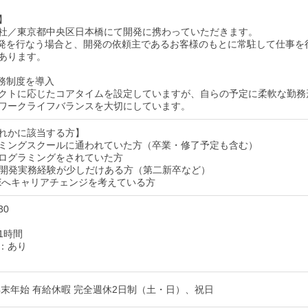
】
社／東京都中央区日本橋にて開発に携わっていただきます。
発を行なう場合と、開発の依頼主であるお客様のもとに常駐して仕事を
あります。
務制度を導入
クトに応じたコアタイムを設定していますが、自らの予定に柔軟な勤務
ワークライフバランスを大切にしています。
れかに該当する方】
ミングスクールに通われていた方（卒業・修了予定も含む）
ログラミングをされていた方
の開発実務経験が少しだけある方（第二新卒など）
SEへキャリアチェンジを考えている方
30
1時間
：あり
年末年始 有給休暇 完全週休2日制（土・日）、祝日