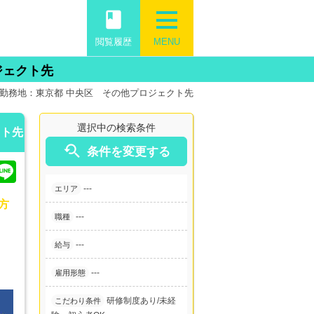
book
閲覧履歴
MENU
ジェクト先
)｜勤務地：東京都 中央区 その他プロジェクト先
選択中の検索条件
クト先

条件を変更する
---
エリア
方
---
職種
---
給与
---
雇用形態
研修制度あり
未経
こだわり条件