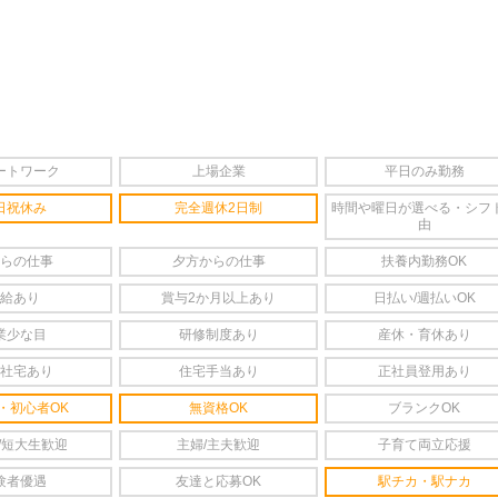
ートワーク
上場企業
平日のみ勤務
日祝休み
完全週休2日制
時間や曜日が選べる・シフ
由
らの仕事
夕方からの仕事
扶養内勤務OK
給あり
賞与2か月以上あり
日払い/週払いOK
業少な目
研修制度あり
産休・育休あり
社宅あり
住宅手当あり
正社員登用あり
・初心者OK
無資格OK
ブランクOK
/短大生歓迎
主婦/主夫歓迎
子育て両立応援
験者優遇
友達と応募OK
駅チカ・駅ナカ