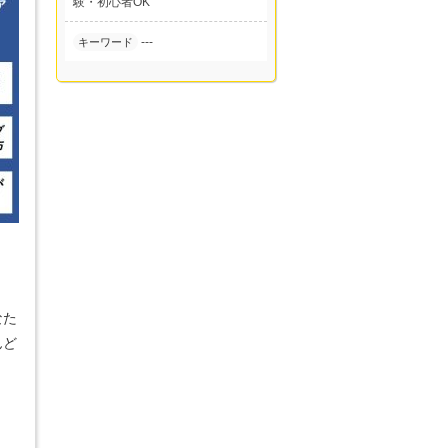
験・初心者OK
---
キーワード
なた
んど