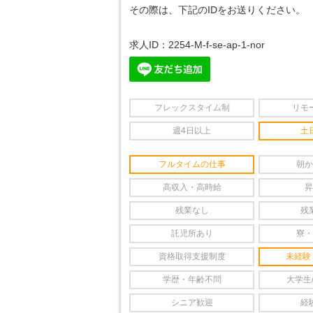
その際は、下記のIDをお送りください。
求人ID：2254-M-f-se-ap-1-nor
フレックスタイム制
リモ
週4日以上
土
フルタイムの仕事
朝か
高収入・高時給
昇
残業なし
残
託児所あり
寮・
資格取得支援制度
未経験
学歴・年齢不問
大学生
シニア歓迎
経