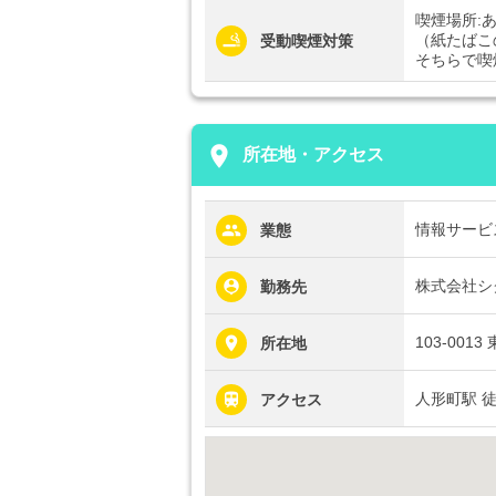
喫煙場所:
（紙たばこ
受動喫煙対策
そちらで喫
place
所在地・アクセス
情報サービ
業態
株式会社シ
勤務先
103-00
所在地
人形町駅 
アクセス