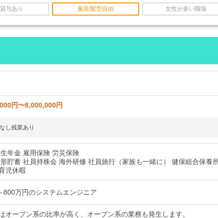
貸与あり
服装/髪型自由
女性が多い職場
,000円〜8,000,000円
なし残業あり
厚生年金 雇用保険 労災保険
財形貯蓄 社員持株会 海外研修 社員旅行（家族も一緒に） 健保組合保養
育児休暇
万～800万円のシステムエンジニア
はオープン系の比率が高く、オープン系の業務も発生します。