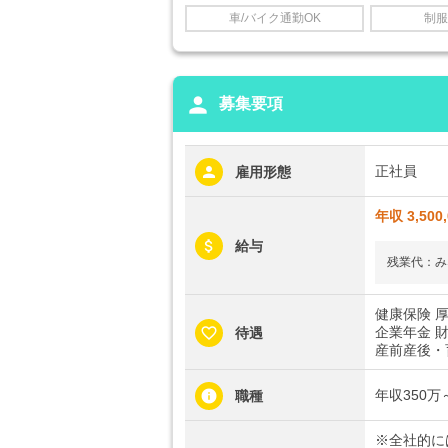
車/バイク通勤OK
制服
person
募集要項
正社員
雇用形態
年収 3,500
給与
残業代：み
健康保険 
企業年金 
待遇
産前産後・
年収350
職種
※全社的に