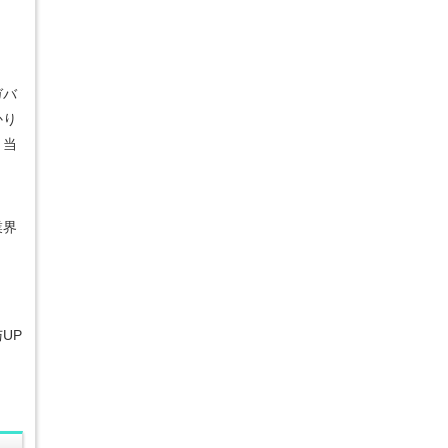
ガバ
かり
、当
業界
UP