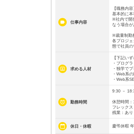
【職務内容
基本的に本
※社内で開
仕事内容
なう場合が
※裁量制勤
各プロジェ
態で社員の
【下記いず
・プログラ
・独学でプ
求める人材
・Web系
・Web系
9:30 － 18:
休憩時間：
勤務時間
フレックス
残業：あり
慶弔休暇 
休日・休暇