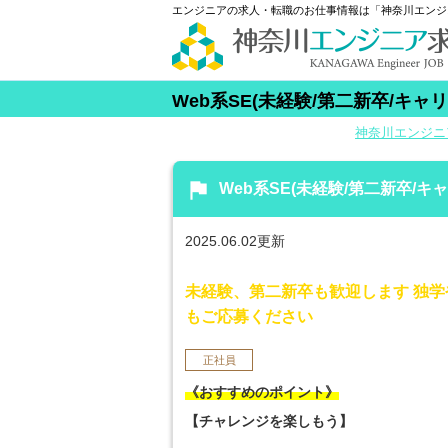
エンジニアの求人・転職のお仕事情報は「神奈川エンジ
Web系SE(未経験/第二新卒/キ
神奈川エンジニ
flag
Web系SE(未経験/第二新卒/
2025.06.02更新
未経験、第二新卒も歓迎します 独
もご応募ください
正社員
《おすすめのポイント》
【チャレンジを楽しもう】