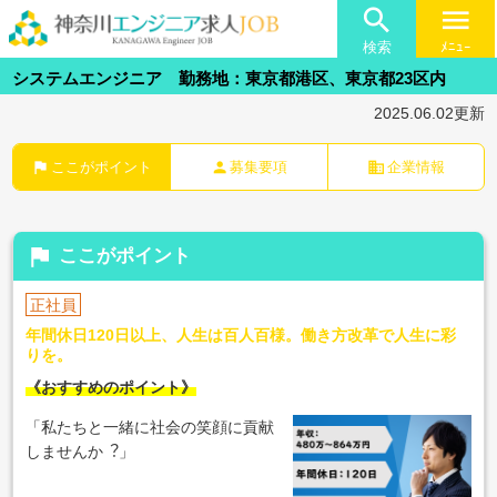

menu
検索
ﾒﾆｭｰ
システムエンジニア 勤務地：東京都港区、東京都23区内
2025.06.02更新
flag
person
business
ここがポイント
募集要項
企業情報
flag
ここがポイント
正社員
年間休日120日以上、人生は百人百様。働き方改革で人生に彩
りを。
《おすすめのポイント》
「私たちと一緒に社会の笑顔に貢献
しませんか︖」