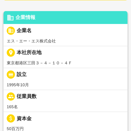
business
企業情報
business
企業名
エス・エー・エス株式会社
place
本社所在地
東京都港区三田３－４－１０－４Ｆ
calendar_view_day
設立
1995年10月
people
従業員数
165名
attach_money
資本金
50百万円