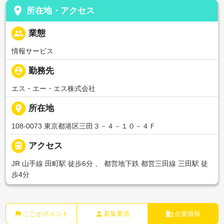
place
所在地・アクセス
people
業態
情報サービス
person_pin
勤務先
エス・エー・エス株式会社
place
所在地
108-0073 東京都港区三田３－４－１０－４Ｆ

アクセス
JR 山手線 田町駅 徒歩6分 、 都営地下鉄 都営三田線 三田駅 徒
歩4分
flag
person
business
ここがポイント
募集要項
企業情報