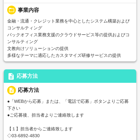
folder_open
事業内容
金融・流通・クレジット業務を中心としたシステム構築および
コンサルティング
バックオフィス業務支援のクラウドサービス等の提供およびコ
ンサルティング
文教向けソリューションの提供
多様なテーマに適応したカスタマイズ研修サービスの提供
description
応募方法
description
応募方法
●「WEBから応募」または、「電話で応募」ボタンよりご応募
下さい
●ご応募後、担当者よりご連絡致します
【１】担当者からご連絡致します
◇03-6892-4830