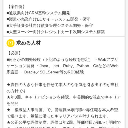
【案件例】
■通販業向けCRM基幹システム開発
■製造小売業向けECサイトシステム開発・保守
■大手証券会社向け債券管理システム開発・保守
■大型スーパー向けクレジットカード次期システム構築
portrait
求める人材
【必須】
■何らかの開発経験（下記のような経験を想定） ・Webアプリ
ケーション開発 ・Java、.net、Ruby、Python、C#などのWeb
系言語 ・Oracle／SQLServer等のRDB経験
★責任の大きな仕事を任せて本人のやる気を引き出すのが当社
の方針です
★年3回、キャリアビジョンを確認。中長期的な視点でキャリア
を開発
★「複線型人事制度」で、管理職or専門職or専任職を本人希望
で選べます。希望に沿ったキャリアパスを叶えられます。
★公正公平な評価制度。評価は年2回。評価項目が細かく明確で