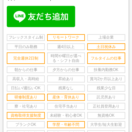
フレックスタイム制
リモートワーク
上場企業
平日のみ勤務
週4日以上
土日祝休み
時間や曜日が選べ
完全週休2日制
フルタイムの仕事
る・シフト自由
朝からの仕事
夕方からの仕事
扶養内勤務OK
高収入・高時給
昇給あり
賞与2か月以上あり
日払い/週払いOK
残業なし
残業少な目
研修制度あり
産休・育休あり
託児所あり
寮・社宅あり
住宅手当あり
正社員登用あり
資格取得支援制度
未経験・初心者OK
無資格OK
ブランクOK
学歴・年齢不問
大学生/短大生歓迎