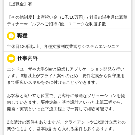
【退職金】有
【その他制度】出産祝い金（1子/10万円）/ 社員の誕生月に豪華
ディナーorゴルフへご招待 /他、ユニークな制度多数
info
職種
年休日120日以上、各種支援制度豊富なシステムエンジニア
label
仕事内容
エンドユーザや大手SIerと協業しアプリケーション開発を行い
ます。 6割以上がプライム案件のため、要件定義から保守運用
まで幅広いスキルを身に付けることができます。
お客様と近い立ち位置で、お客様に最適なソリューションを提
供していきます。要件定義・基本設計といった上流工程から、
開発・実装といった下流工程まで一貫して経験可能です。
2次請けの案件もありますが、クライアントや1次請け企業との
関係性もよく、基本設計から入れる案件も多くあります。