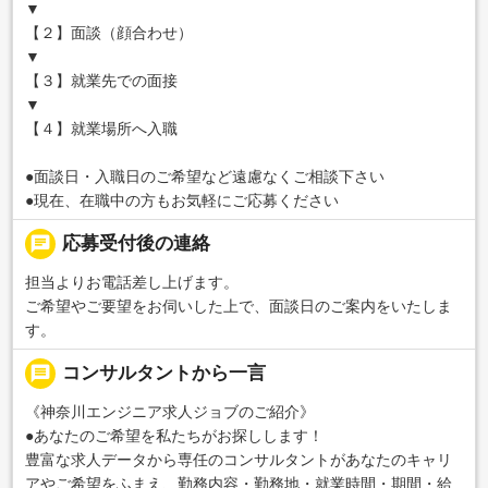
▼
【２】面談（顔合わせ）
▼
【３】就業先での面接
▼
【４】就業場所へ入職
●面談日・入職日のご希望など遠慮なくご相談下さい
●現在、在職中の方もお気軽にご応募ください
chat
応募受付後の連絡
担当よりお電話差し上げます。
ご希望やご要望をお伺いした上で、面談日のご案内をいたしま
す。
message
コンサルタントから一言
《神奈川エンジニア求人ジョブのご紹介》
●あなたのご希望を私たちがお探しします！
豊富な求人データから専任のコンサルタントがあなたのキャリ
アやご希望をふまえ、勤務内容・勤務地・就業時間・期間・給