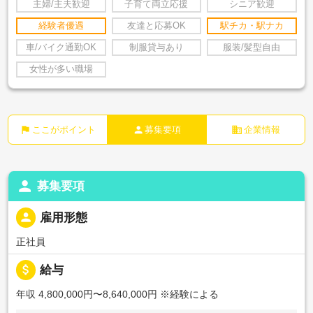
主婦/主夫歓迎
子育て両立応援
シニア歓迎
経験者優遇
友達と応募OK
駅チカ・駅ナカ
車/バイク通勤OK
制服貸与あり
服装/髪型自由
女性が多い職場
flag
person
business
ここがポイント
募集要項
企業情報
person
募集要項
person
雇用形態
正社員
attach_money
給与
年収 4,800,000円〜8,640,000円
※経験による