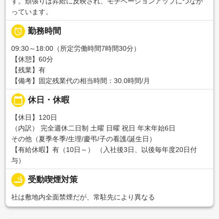
す。頑張りは昇給に反映され、モチベーションアップにつなが
っています。

勤務時間
09:30～18:00（所定労働時間7時間30分）
【休憩】60分
【残業】有
【備考】固定残業代の相当時間：30.0時間/月
calendar_today
休日・休暇
【休日】120日
（内訳） 完全週休二日制 土曜 日曜 祝日 年末年始6日
その他（夏季冬季/生理/慶弔/子の看護/誕生日）
【有給休暇】有（10日～） （入社後3日、以後毎年度20日付
与）
smoking_rooms
受動喫煙対策
社は敷地内全面禁煙だが、常駐先により異なる